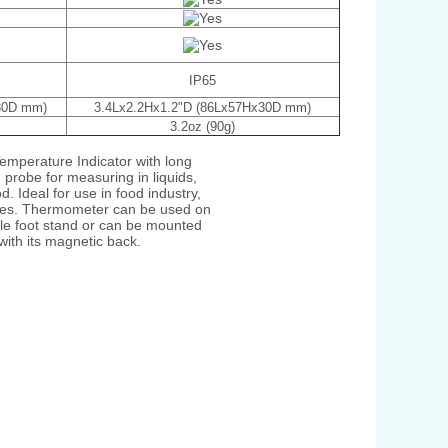
IP65
30D mm)
3.4Lx2.2Hx1.2"D (86Lx57Hx30D mm)
3.2oz (90g)
emperature Indicator with long
 probe for measuring in liquids,
. Ideal for use in food industry,
ries. Thermometer can be used on
le foot stand or can be mounted
with its magnetic back.