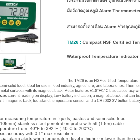
เครื่องมือวิทยาศาสตร์ อุปกรณ์วิทยาศาสตร
มือวัดวัดอุณหภูมิ Alarm Thermometer -
สามารถตั้งค่าเตือน Alarm ช่วงอุณหภูมิ 
TM26 :
Compact NSF Certified Tempe
Waterproof Temperature Indicator 
The TM26 is an NSF certified Temperature I
 semi-solid food. Ideal for use in food industry, agriculture, and laboratories. Ther
metal surfaces with its magnetic back. Meter features ±1.8°F/1°C basic accuracy wi
eezes current reading on display, Low battery indication, a magnetic back that can
with magentic back, foot stand, temperature sensor, and a CR2032 3V button battery
for measuring temperature in liquids, pastes and semi-solid food
(105mm) stainless steel penetration probe with 5ft (1.5m) cable
erature from -40°F to 392°F (-40°C to 200°C)
ic accuracy with 0.1° max resolution
sual alarm alerts when temperature level is higher or lower than the 