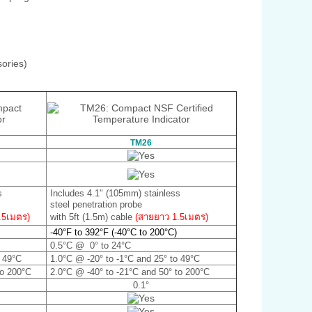
ories)
TM26
s
Includes 4.1" (105mm) stainless
steel penetration probe
.5เมตร)
with 5ft (1.5m) cable
(สายยาว 1.5เมตร)
-40°F to 392°F (-40°C to 200°C)
0.5°C @ 0° to 24°C
o 49°C
1.0°C @ ‐20° to ‐1°C and 25° to 49°C
to 200°C
2.0°C @ ‐40° to ‐21°C and 50° to 200°C
0.1°