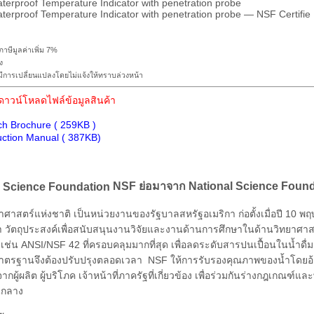
. Waterproof Temperature Indicator with penetration probe
. Waterproof Temperature Indicator with penetration probe — NSF Certifie
าษีมูลค่าเพิ่ม 7%
ง
การเปลี่ยนแปลงโดยไม่แจ้งให้ทราบล่วงหน้า
าวน์โหลดไฟล์ข้อมูลสินค้า
h Brochure ( 259KB )
uction Manual ( 387KB)
NSF ย่อมาจาก National Science Found
าศาสตร์แห่งชาติ เป็นหน่วยงานของรัฐบาลสหรัฐอเมริกา ก่อตั้งเมื่อปี 10 พฤษภาค
า วัตถุประสงค์เพื่อสนับสนุนงานวิจัยและงานด้านการศึกษาในด้านวิทย
เช่น ANSI/NSF 42 ที่ครอบคลุมมากที่สุด เพื่อลดระดับสารปนเปื้อนในน้ำดื่ม 
าตรฐานจึงต้องปรับปรุงตลอดเวลา NSF ให้การรับรองคุณภาพของน้ำโดย
ู้ผลิต ผู้บริโภค เจ้าหน้าที่ภาครัฐที่เกี่ยวข้อง เพื่อร่วมกันร่างกฎเกณฑ์แ
นกลาง