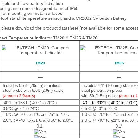
 Hold and Low battery indication
using and sensor designed to meet IP65
 for mounting on metal surfaces
 foot stand, temperature sensor, and a CR2032 3V button battery
please download the product datasheet (not available for some access
act Temperature Indicator TM20 & TM25 & TM26
TM20
TM25
—
—
—
—
Includes 0.78" (20mm) stainless
Includes 4.1" (105mm) stainles
steel probe with 9.6ft (2.9m) cable
steel penetration probe
(สายยาว 2.9เมตร)
with 5ft (1.5m) cable
(สายยาว 1
-40°F to 158°F (-40°C to 70°C)
-40°F to 392°F (-40°C to 200°C)
0.5°C @ 0° to 24°C
0.5°C @ 0° to 24°C
1.0°C @ ‐20° to ‐1°C and 25° to 49°C
1.0°C @ ‐20° to ‐1°C and 25° t
2.0°C @ ‐40° to ‐21°C and 50° to 200°C
2.0°C @ ‐40° to ‐21°C and 50° 
0.1°
0.1°