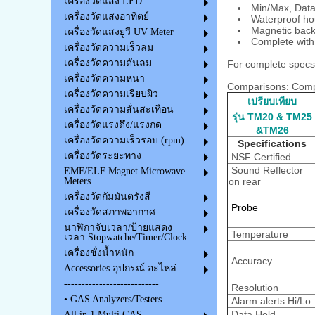
เครื่องวัดแสง LED
Min/Max, Data
เครื่องวัดแสงอาทิตย์
Waterproof ho
Magnetic back
เครื่องวัดแสงยูวี UV Meter
Complete with
เครื่องวัดความเร็วลม
เครื่องวัดความดันลม
For complete specs 
เครื่องวัดความหนา
Comparisons: Comp
เครื่องวัดความเรียบผิว
เปรียบเทียบ
เครื่องวัดความสั่นสะเทือน
รุ่น TM20 & TM25
เครื่องวัดแรงดึง/แรงกด
&TM26
เครื่องวัดความเร็วรอบ (rpm)
Specifications
เครื่องวัดระยะทาง
NSF Certified
Sound Reflector
EMF/ELF Magnet Microwave
on rear
Meters
เครื่องวัดกัมมันตรังสี
Probe
เครื่องวัดสภาพอากาศ
นาฬิกาจับเวลา/ป้ายแสดง
Temperature
เวลา Stopwatche/Timer/Clock
เครื่องชั่งน้ำหนัก
Accuracy
Accessories อุปกรณ์ อะไหล่
---------------------------
Resolution
• GAS Analyzers/Testers
Alarm alerts Hi/Lo
Data Hold
All in 1 Multi GAS