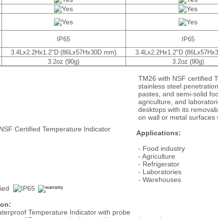
IP65
IP65
3.4Lx2.2Hx1.2"D (86Lx57Hx30D mm)
3.4Lx2.2Hx1.2"D (86Lx57Hx
3.2oz (90g)
3.2oz (90g)
TM26 with NSF certified T
stainless steel penetration
pastes, and semi-solid food
agriculture, and laborato
desktops with its removab
on wall or metal surfaces 
Applications:
- Food industry
- Agriculture
- Refrigerator
- Laboratories
- Warehouses
ion:
. Waterproof Temperature Indicator with probe