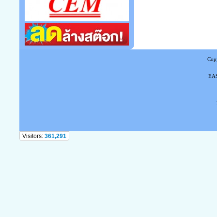
Copy
EAS
Tel
Visitors:
361,291