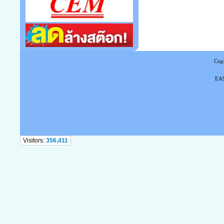
Copy
EAS
Tel
Visitors:
356,411