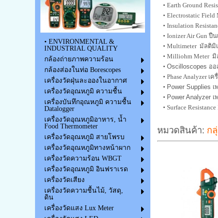
•
Earth Ground Resis
•
Electrostatic Field
•
Insulation Resist
•
Ionizer Air Gun ป
• ENVIRONMENTAL &
•
Multimeter มัลติมิ
INDUSTRIAL QUALITY
•
Milliohm Meter มิล
กล้องถ่ายภาพความร้อน
•
Oscilloscopes อ
กล้องส่องในท่อ Borescopes
•
Phase Analyzer เคร
เครื่องวัดฝุ่นละอองในอากาศ
•
Power Supplies เ
เครื่องวัดอุณหภูมิ ความชื้น
•
Power Analyzer เ
เครื่องบันทึกอุณหภูมิ ความชื้น
•
Surface Resistance
Datalogger
เครื่องวัดอุณหภูมิอาหาร, น้ำ
Food Thermometer
หมวดสินค้า:
กลุ
เครื่องวัดอุณหภูมิ สายโพรบ
เครื่องวัดอุณหภูมิทางหน้าผาก
เครื่องวัดความร้อน WBGT
เครื่องวัดอุณหภูมิ อินฟราเรด
เครื่องวัดเสียง
เครื่องวัดความชื้นไม้, วัสดุ,
ดิน
เครื่องวัดแสง Lux Meter