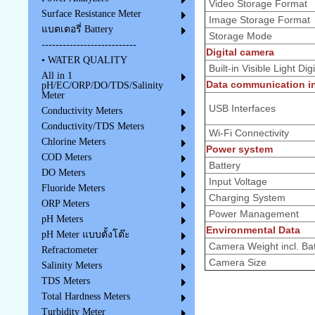
Video Storage Format
Surface Resistance Meter
Image Storage Format
แบตเตอรี่ Battery
Storage Mode
---------------------------
Digital camera
• WATER QUALITY
Built-in Visible Light Di
All in 1
Data communication in
pH/EC/ORP/DO/TDS/Salinity
Meter
USB Interfaces
Conductivity Meters
Conductivity/TDS Meters
Wi-Fi Connectivity
Chlorine Meters
Power system
COD Meters
Battery
DO Meters
Input Voltage
Fluoride Meters
Charging System
ORP Meters
Power Management
pH Meters
Environmental Data
pH Meter แบบตั้งโต๊ะ
Camera Weight incl. Bat
Refractometer
Camera Size
Salinity Meters
TDS Meters
Total Hardness Meters
Turbidity Meter