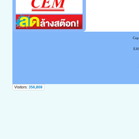
Copy
EAS
Tel
Visitors:
356,808