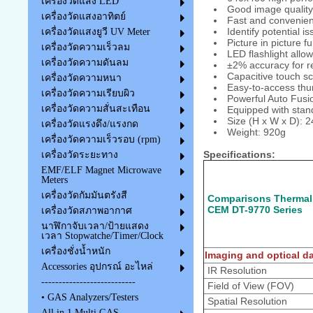
เครื่องวัดแสง LED
Good image quality 
เครื่องวัดแสงอาทิตย์
Fast and convenien
Identify potential 
เครื่องวัดแสงยูวี UV Meter
Picture in picture 
เครื่องวัดความเร็วลม
LED flashlight allo
เครื่องวัดความดันลม
±2% accuracy for r
Capacitive touch s
เครื่องวัดความหนา
Easy-to-access thu
เครื่องวัดความเรียบผิว
Powerful Auto Fus
เครื่องวัดความสั่นสะเทือน
Equipped with stan
Size (H x W x D)
เครื่องวัดแรงดึง/แรงกด
Weight: 920g
เครื่องวัดความเร็วรอบ (rpm)
Specifications:
เครื่องวัดระยะทาง
EMF/ELF Magnet Microwave
Meters
เครื่องวัดกัมมันตรังสี
Comparisons Thermal 
CEM DT-9770 Series
เครื่องวัดสภาพอากาศ
นาฬิกาจับเวลา/ป้ายแสดง
เวลา Stopwatche/Timer/Clock
เครื่องชั่งน้ำหนัก
Imaging and optical d
Accessories อุปกรณ์ อะไหล่
IR Resolution
---------------------------
Field of View (FOV)
• GAS Analyzers/Testers
Spatial Resolution
All in 1 Multi GAS