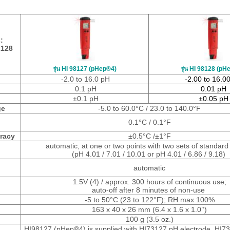
s
:
2128
รุ่น HI 98127 (pHep®4)
รุ่น HI 98128 (pH
-2.0 to 16.0 pH
-2.00 to 16.0
0.1 pH
0.01 pH
±0.1 pH
±0.05 pH
ge
-5.0 to 60.0°C / 23.0 to 140.0°F
0.1°C / 0.1°F
racy
±0.5°C /±1°F
automatic, at one or two points with two sets of standard
(pH 4.01 / 7.01 / 10.01 or pH 4.01 / 6.86 / 9.18)
automatic
1.5V (4) / approx. 300 hours of continuous use;
auto-off after 8 minutes of non-use
-5 to 50°C (23 to 122°F); RH max 100%
163 x 40 x 26 mm (6.4 x 1.6 x 1.0’’)
100 g (3.5 oz.)
HI98127 (pHep®4) is supplied with HI73127 pH electrode, HI73