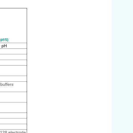
ep®5)
0 pH
 buffers
128 electrode