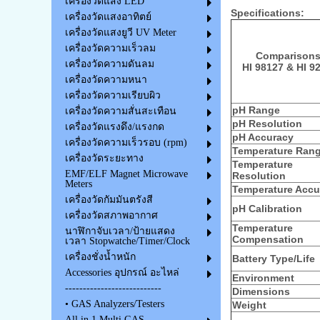
เครื่องวัดแสง LED
Specifications:
เครื่องวัดแสงอาทิตย์
เครื่องวัดแสงยูวี UV Meter
เครื่องวัดความเร็วลม
Comparison
เครื่องวัดความดันลม
HI 98127 & HI 9
เครื่องวัดความหนา
เครื่องวัดความเรียบผิว
pH Range
เครื่องวัดความสั่นสะเทือน
pH Resolution
เครื่องวัดแรงดึง/แรงกด
pH Accuracy
เครื่องวัดความเร็วรอบ (rpm)
Temperature Ran
เครื่องวัดระยะทาง
Temperature
EMF/ELF Magnet Microwave
Resolution
Meters
Temperature Accu
เครื่องวัดกัมมันตรังสี
pH Calibration
เครื่องวัดสภาพอากาศ
Temperature
นาฬิกาจับเวลา/ป้ายแสดง
Compensation
เวลา Stopwatche/Timer/Clock
เครื่องชั่งน้ำหนัก
Battery Type/Life
Accessories อุปกรณ์ อะไหล่
Environment
---------------------------
Dimensions
• GAS Analyzers/Testers
Weight
All in 1 Multi GAS