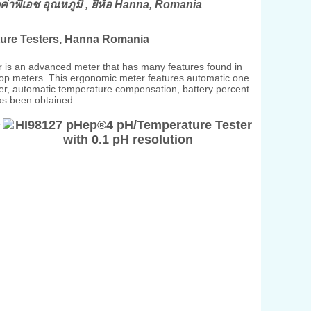
ค่าพีเอช อุณหภูมิ , ยี่ห้อ Hanna, Romania
ure Testers, Hanna Romania
r is an advanced meter that has many features found in
op meters. This ergonomic meter features automatic one
ffer, automatic temperature compensation, battery percent
has been obtained.
e