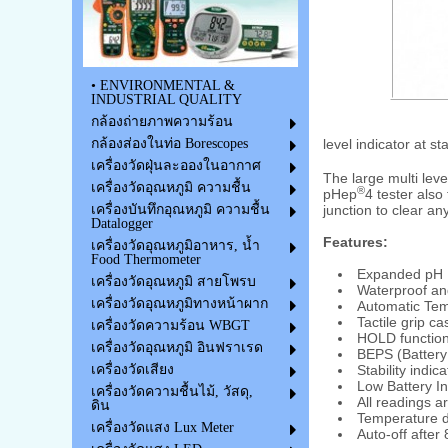
• ENVIRONMENTAL &
INDUSTRIAL QUALITY
กล้องถ่ายภาพความร้อน
level indicator at s
กล้องส่องในท่อ Borescopes
เครื่องวัดฝุ่นละอองในอากาศ
The large multi lev
เครื่องวัดอุณหภูมิ ความชื้น
®
pHep
4 tester also
junction to clear an
เครื่องบันทึกอุณหภูมิ ความชื้น
Datalogger
Features:
เครื่องวัดอุณหภูมิอาหาร, น้ำ
Food Thermometer
Expanded pH
เครื่องวัดอุณหภูมิ สายโพรบ
Waterproof
and
เครื่องวัดอุณหภูมิทางหน้าผาก
Automatic Te
Tactile grip ca
เครื่องวัดความร้อน WBGT
HOLD functio
เครื่องวัดอุณหภูมิ อินฟราเรด
BEPS (Battery
Stability indica
เครื่องวัดเสียง
Low Battery In
เครื่องวัดความชื้นไม้, วัสดุ,
All readings a
ดิน
Temperature d
เครื่องวัดแสง Lux Meter
Auto-off after