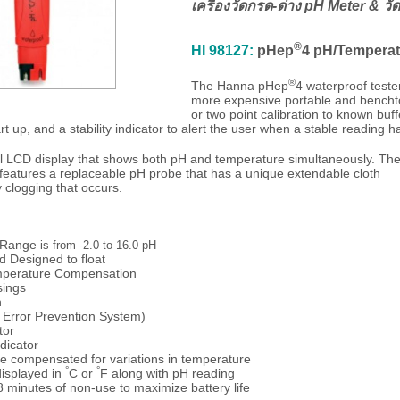
เครื่องวัดกรด-ด่าง
pH Meter
& วัด
®
HI 98127:
pHep
4
pH/Temperat
®
The Hanna pHep
4 waterproof teste
more expensive portable and bencht
or two point calibration to known bu
tart up, and a stability indicator to alert the user when a stable reading 
el LCD display that shows both pH and temperature simultaneously. Th
 features a replaceable pH probe that has a unique extendable cloth
y clogging that occurs.
 Range
is from -2.0 to 16.0 pH
 Designed to float
mperature Compensation
sings
n
 Error Prevention System)
tor
dicator
re compensated for variations in temperature
°
°
isplayed in
C or
F along with pH reading
 8 minutes of non-use to maximize battery life