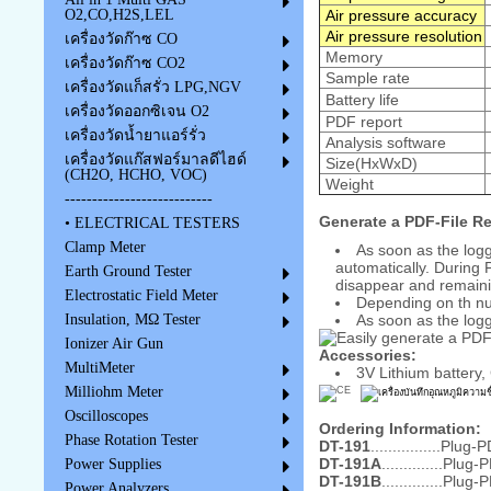
Air pressure accuracy
O2,CO,H2S,LEL
Air pressure resolution
เครื่องวัดก๊าซ CO
Memory
เครื่องวัดก๊าซ CO2
Sample rate
เครื่องวัดแก็สรั่ว LPG,NGV
Battery life
เครื่องวัดออกซิเจน O2
PDF report
เครื่องวัดน้ำยาแอร์รั่ว
Analysis software
เครื่องวัดแก๊สฟอร์มาลดีไฮด์
Size(HxWxD)
(CH2O, HCHO, VOC)
Weight
---------------------------
Generate a PDF-File R
• ELECTRICAL TESTERS
Clamp Meter
As soon as the logg
automatically. During 
Earth Ground Tester
disappear and remaini
Electrostatic Field Meter
Depending on th nu
As soon as the logg
Insulation, MΩ Tester
Ionizer Air Gun
Accessories:
MultiMeter
3V Lithium battery
Milliohm Meter
Oscilloscopes
Ordering Information:
Phase Rotation Tester
DT-191
................Pl
DT-191A
..............Pl
Power Supplies
DT-191B
..............Pl
Power Analyzers