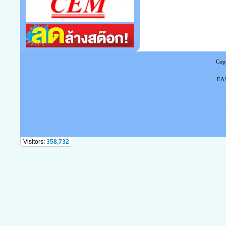
Copy
EAS
Tel
Visitors:
358,732