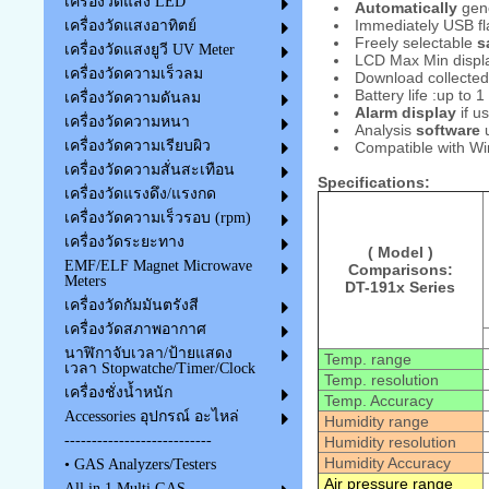
เครื่องวัดแสง LED
Automatically
gene
Immediately USB fl
เครื่องวัดแสงอาทิตย์
Freely selectable
s
เครื่องวัดแสงยูวี UV Meter
LCD Max Min displ
เครื่องวัดความเร็วลม
Download collected
Battery life :up to 
เครื่องวัดความดันลม
Alarm display
if u
เครื่องวัดความหนา
Analysis
software
u
เครื่องวัดความเรียบผิว
Compatible with Wi
เครื่องวัดความสั่นสะเทือน
Specifications:
เครื่องวัดแรงดึง/แรงกด
เครื่องวัดความเร็วรอบ (rpm)
เครื่องวัดระยะทาง
( Model )
EMF/ELF Magnet Microwave
Comparisons:
Meters
DT-191x Series
เครื่องวัดกัมมันตรังสี
เครื่องวัดสภาพอากาศ
นาฬิกาจับเวลา/ป้ายแสดง
Temp. range
เวลา Stopwatche/Timer/Clock
Temp. resolution
เครื่องชั่งน้ำหนัก
Temp. Accuracy
Accessories อุปกรณ์ อะไหล่
Humidity range
---------------------------
Humidity resolution
Humidity Accuracy
• GAS Analyzers/Testers
Air pressure range
All in 1 Multi GAS