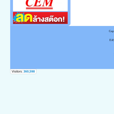
Copy
EAS
Tel
Visitors:
360,598