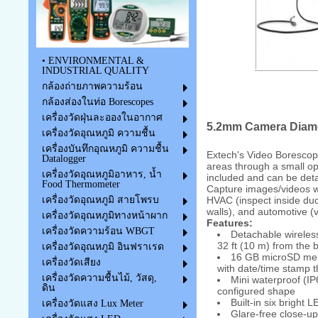
• ENVIRONMENTAL &
INDUSTRIAL QUALITY
กล้องถ่ายภาพความร้อน
กล้องส่องในท่อ Borescopes
เครื่องวัดฝุ่นละอองในอากาศ
5.2mm Camera Diamet
เครื่องวัดอุณหภูมิ ความชื้น
เครื่องบันทึกอุณหภูมิ ความชื้น
Extech's Video Borescop
Datalogger
areas through a small ope
เครื่องวัดอุณหภูมิอาหาร, น้ำ
included and can be deta
Food Thermometer
Capture images/videos wi
HVAC (inspect inside duc
เครื่องวัดอุณหภูมิ สายโพรบ
walls), and automotive (
เครื่องวัดอุณหภูมิทางหน้าผาก
Features:
เครื่องวัดความร้อน WBGT
Detachable wireles
32 ft (10 m) from the
เครื่องวัดอุณหภูมิ อินฟราเรด
16 GB microSD memo
เครื่องวัดเสียง
with date/time stamp t
เครื่องวัดความชื้นไม้, วัสดุ,
Mini waterproof (I
ดิน
configured shape
Built-in six bright
เครื่องวัดแสง Lux Meter
Glare-free close-up 