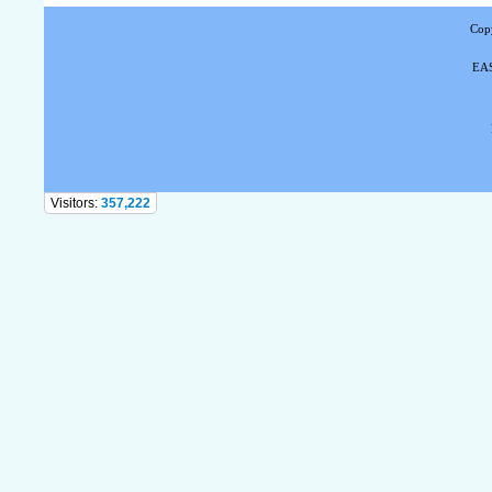
Copy
EAS
Tel
Visitors:
357,222