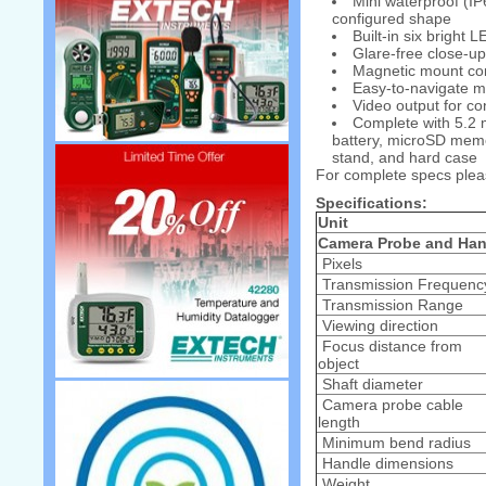
Mini waterproof (I
configured shape
Built-in six bright
Glare-free close-up 
Magnetic mount conv
Easy-to-navigate m
Video output for co
Complete with 5.2 
battery, microSD memo
stand, and hard case
For complete specs plea
Specifications:
Unit
Camera Probe and Han
Pixels
Transmission Frequenc
Transmission Range
Viewing direction
Focus distance from
object
Shaft diameter
Camera probe cable
length
Minimum bend radius
Handle dimensions
Weight