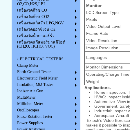
O2,CO,H2S,LEL
Monitor
เครื่องวัดก๊าซ CO
LCD Screen Type
เครื่องวัดก๊าซ CO2
Pixels
เครื่องวัดแก็สรั่ว LPG,NGV
Video Output Level
เครื่องวัดออกซิเจน O2
Frame Rate
เครื่องวัดน้ำยาแอร์รั่ว
Video Resolution
เครื่องวัดแก๊สฟอร์มาลดีไฮด์
(CH2O, HCHO, VOC)
Image Resolution
---------------------------
Languages
• ELECTRICAL TESTERS
Clamp Meter
Monitor Dimensions
Earth Ground Tester
Operating/Charge Time
Electrostatic Field Meter
Weight
Insulation, MΩ Tester
Applications:
Ionizer Air Gun
Home inspection: Ins
HVAC: Inspect insi
MultiMeter
Automotive: View i
Milliohm Meter
Government: Safety
Oscilloscopes
Industrial: Inspect
Aerospace: Aircraft
Phase Rotation Tester
Extech’s Video Boresco
Power Supplies
makes it possible to ins
Power Analyzers
small opening. It provide