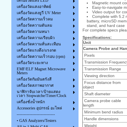
เครื่องวัดแสง LED
Magnetic mount conv
เครื่องวัดแสงอาทิตย์
Easy-to-navigate m
Video output for co
เครื่องวัดแสงยูวี UV Meter
Complete with 5.2 
เครื่องวัดความเร็วลม
battery, microSD memo
stand, and hard case
เครื่องวัดความดันลม
For complete specs plea
เครื่องวัดความหนา
Specifications:
เครื่องวัดความเรียบผิว
Unit
เครื่องวัดความสั่นสะเทือน
Camera Probe and Han
เครื่องวัดแรงดึง/แรงกด
Pixels
เครื่องวัดความเร็วรอบ (rpm)
Transmission Frequenc
เครื่องวัดระยะทาง
Transmission Range
EMF/ELF Magnet Microwave
Meters
Viewing direction
เครื่องวัดกัมมันตรังสี
Focus distance from
เครื่องวัดสภาพอากาศ
object
นาฬิกาจับเวลา/ป้ายแสดง
Shaft diameter
เวลา Stopwatche/Timer/Clock
Camera probe cable
เครื่องชั่งน้ำหนัก
length
Accessories อุปกรณ์ อะไหล่
Minimum bend radius
---------------------------
Handle dimensions
• GAS Analyzers/Testers
Weight
All in 1 Multi GAS