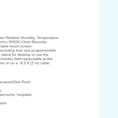
tor Relative Humidity, Temperature,
tech’s RH550 Chart Recorder
mable touch-screen.
 recording time and programmable
n stand for desktop or use the
Includes field-replaceable probe
or or on a ~6.5 ft (2 m) cable.
erature/Dew Point:
s
eanrooms, hospitals
ation