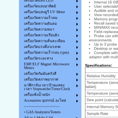
เครื่องวัดแสง LED
Internal 16 GB
User selectabl
เครื่องวัดแสงอาทิตย์
Audible and vi
เครื่องวัดแสงยูวี UV Meter
View recorded 
เครื่องวัดความเร็วลม
Memory progre
Recall saved d
เครื่องวัดความดันลม
MIN/MAX recor
เครื่องวัดความหนา
Field-replacea
เครื่องวัดความเรียบผิว
Probe can eith
environments
เครื่องวัดความสั่นสะเทือน
Up to 3 probe
เครื่องวัดแรงดึง/แรงกด
Desktop or wa
Complete with 
เครื่องวัดความเร็วรอบ (rpm)
adaptor with mult
เครื่องวัดระยะทาง
EMF/ELF Magnet Microwave
Specifications:
Meters
เครื่องวัดกัมมันตรังสี
Relative Humidity
เครื่องวัดสภาพอากาศ
Temperature (senso
นาฬิกาจับเวลา/ป้ายแสดง
tablet)
เวลา Stopwatche/Timer/Clock
Temperature (senso
เครื่องชั่งน้ำหนัก
Dew point (calcula
Accessories อุปกรณ์ อะไหล่
---------------------------
Internal Memory S
• GAS Analyzers/Testers
Sample Rate
All in 1 Multi GAS