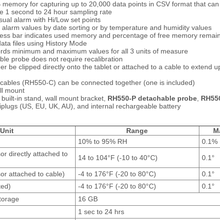
 memory for capturing up to 20,000 data points in CSV format that can
e 1 second to 24 hour sampling rate
sual alarm with Hi/Low set points
alarm values by date sorting or by temperature and humidity values
ss bar indicates used memory and percentage of free memory remain
ata files using History Mode
ds minimum and maximum values for all 3 units of measure
ble probe does not require recalibration
er be clipped directly onto the tablet or attached to a cable to extend 
 cables (RH550-C) can be connected together (one is included)
ll mount
built-in stand, wall mount bracket,
RH550-P detachable probe
,
RH550
iplugs (US, EU, UK, AU), and internal rechargeable battery
Unit
Range
M
10% to 95% RH
0.1%
r directly attached to
14 to 104°F (-10 to 40°C)
0.1°
r attached to cable)
-4 to 176°F (-20 to 80°C)
0.1°
ted)
-4 to 176°F (-20 to 80°C)
0.1°
torage
16 GB
1 sec to 24 hrs