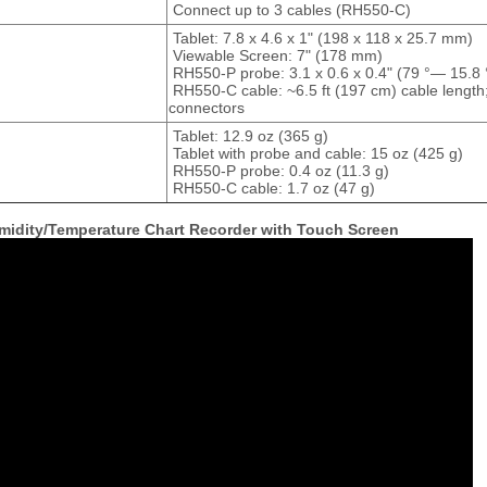
Connect up to 3 cables (RH550-C)
Tablet: 7.8 x 4.6 x 1" (198 x 118 x 25.7 mm)
Viewable Screen: 7" (178 mm)
RH550-P probe: 3.1 x 0.6 x 0.4" (79 °— 15.
RH550-C cable: ~6.5 ft (197 cm) cable length;
connectors
Tablet: 12.9 oz (365 g)
Tablet with probe and cable: 15 oz (425 g)
RH550-P probe: 0.4 oz (11.3 g)
RH550-C cable: 1.7 oz (47 g)
idity/Temperature Chart Recorder with Touch Screen