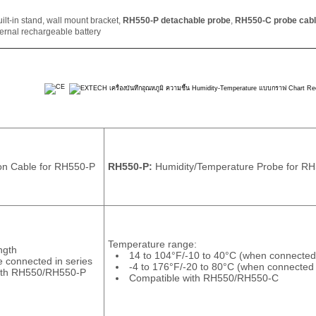
ilt-in stand, wall mount bracket,
RH550-P detachable probe
,
RH550-C probe cable 
ernal rechargeable battery
on Cable for RH550-P
RH550-P:
Humidity/Temperature Probe for R
Temperature range:
ngth
14 to 104°F/-10 to 40°C (when connected 
e connected in series
-4 to 176°F/-20 to 80°C (when connected 
ith RH550/RH550-P
Compatible with RH550/RH550-C