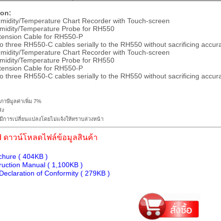
ion:
.Humidity/Temperature Chart Recorder with Touch-screen
Humidity/Temperature Probe for RH550
Extension Cable for RH550-P
o three RH550-C cables serially to the RH550 without sacrificing accur
.Humidity/Temperature Chart Recorder with Touch-screen
Humidity/Temperature Probe for RH550
Extension Cable for RH550-P
o three RH550-C cables serially to the RH550 without sacrificing accur
ภาษีมูลค่าเพิ่ม 7%
่ง
ีการเปลี่ยนแปลงโดยไม่แจ้งให้ทราบล่วงหน้า
 ดาวน์โหลดไฟล์ข้อมูลสินค้า
hure ( 404KB )
ruction Manual ( 1,100KB )
eclaration of Conformity ( 279KB )