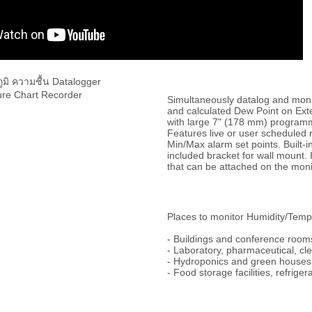
Simultaneously datalog and moni
and calculated Dew Point on Ex
with large 7" (178 mm) program
Features live or user scheduled
Min/Max alarm set points. Built-i
included bracket for wall mount. 
that can be attached on the monit
Places to monitor Humidity/Temp
- Buildings and conference room
- Laboratory, pharmaceutical, cl
- Hydroponics and green houses
- Food storage facilities, refriger