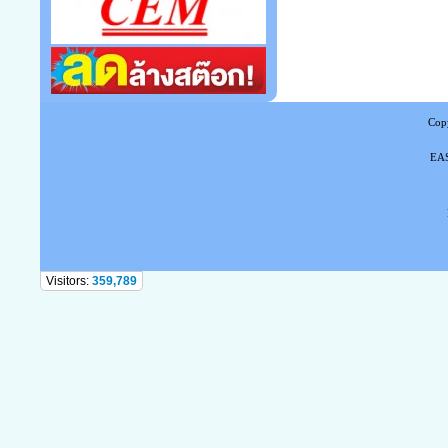
Copy
EAS
Tel
Visitors:
359,789