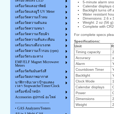
เครื่องวัดแสง LED
5-minute alarm sno
เครื่องวัดแสงอาทิตย์
Calendar displays
Backlight turns off 
เครื่องวัดแสงยูวี UV Meter
Water resistant hou
เครื่องวัดความเร็วลม
Dimensions: 2.6 x 3
Weight: 2 oz (56 g)
เครื่องวัดความดันลม
Complete with CR20
เครื่องวัดความหนา
เครื่องวัดความเรียบผิว
For complete specs plea
เครื่องวัดความสั่นสะเทือน
Specifications:
เครื่องวัดแรงดึง/แรงกด
Unit
R
เครื่องวัดความเร็วรอบ (rpm)
Timing capacity
2
เครื่องวัดระยะทาง
Accuracy
±
EMF/ELF Magnet Microwave
Alarm
Y
Meters
Countdown Timer
Y
เครื่องวัดกัมมันตรังสี
Backlight
Y
เครื่องวัดสภาพอากาศ
Clock Mode
1
นาฬิกาจับเวลา/ป้ายแสดง
เวลา Stopwatche/Timer/Clock
Calendar displays
C
เครื่องชั่งน้ำหนัก
Power
C
Accessories อุปกรณ์ อะไหล่
Dimensions
2
---------------------------
Weight
2
• GAS Analyzers/Testers
All in 1 Multi GAS