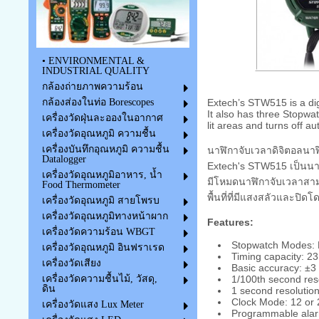
• ENVIRONMENTAL &
INDUSTRIAL QUALITY
กล้องถ่ายภาพความร้อน
กล้องส่องในท่อ Borescopes
Extech’s STW515 is a dig
It also has three Stopwa
เครื่องวัดฝุ่นละอองในอากาศ
lit areas and turns off a
เครื่องวัดอุณหภูมิ ความชื้น
เครื่องบันทึกอุณหภูมิ ความชื้น
นาฬิกาจับเวลาดิจิตอลนา
Datalogger
Extech's STW515 เป็นนาฬ
เครื่องวัดอุณหภูมิอาหาร, น้ำ
มีโหมดนาฬิกาจับเวลาสาม
Food Thermometer
พื้นที่ที่มีแสงสลัวและปิ
เครื่องวัดอุณหภูมิ สายโพรบ
เครื่องวัดอุณหภูมิทางหน้าผาก
Features:
เครื่องวัดความร้อน WBGT
Stopwatch Modes: E
เครื่องวัดอุณหภูมิ อินฟราเรด
Timing capacity: 23
เครื่องวัดเสียง
Basic accuracy: ±3
เครื่องวัดความชื้นไม้, วัสดุ,
1/100th second reso
ดิน
1 second resolution
Clock Mode: 12 or 
เครื่องวัดแสง Lux Meter
Programmable alarm