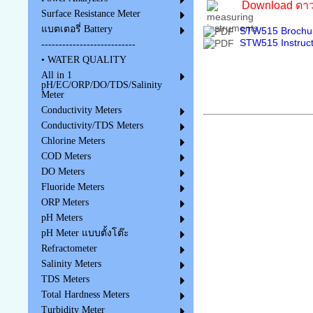
Download ดาว
Surface Resistance Meter
แบตเตอรี่ Battery
STW515 Brochur
STW515 Instruct
---------------------------
• WATER QUALITY
All in 1
pH/EC/ORP/DO/TDS/Salinity
Meter
Conductivity Meters
Conductivity/TDS Meters
Chlorine Meters
COD Meters
DO Meters
Fluoride Meters
ORP Meters
pH Meters
pH Meter แบบตั้งโต๊ะ
Refractometer
Salinity Meters
TDS Meters
Total Hardness Meters
Turbidity Meter