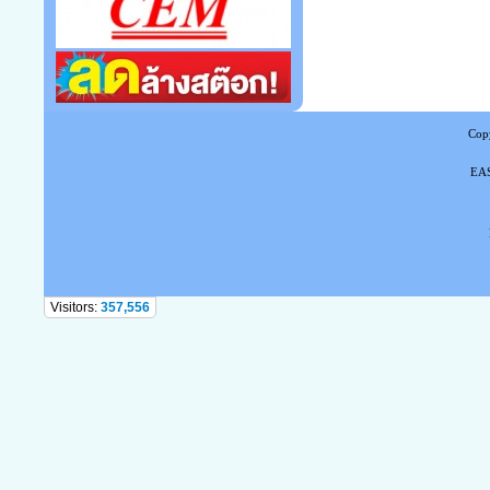
Copy
EAS
Tel
Visitors:
357,556