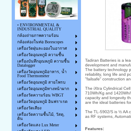
• ENVIRONMENTAL &
INDUSTRIAL QUALITY
กล้องถ่ายภาพความร้อน
กล้องส่องในท่อ Borescopes
เครื่องวัดฝุ่นละอองในอากาศ
เครื่องวัดอุณหภูมิ ความชื้น
Tadiran Batteries is a le
เครื่องบันทึกอุณหภูมิ ความชื้น
development and manufactu
Datalogger
The battery technology p
เครื่องวัดอุณหภูมิอาหาร, น้ำ
reliability, long life an
Food Thermometer
"failsafe" construction a
เครื่องวัดอุณหภูมิ สายโพรบ
The iXtra Cylindrical Cel
เครื่องวัดอุณหภูมิทางหน้าผาก
710Wh/Kg and 1420Wh/L, 
เครื่องวัดความร้อน WBGT
capacity and longevity t
เครื่องวัดอุณหภูมิ อินฟราเรด
are the ideal batteries f
เครื่องวัดเสียง
The TL-5902/S is ½ AA cel
เครื่องวัดความชื้นไม้, วัสดุ,
as RF systems, Automati
ดิน
เครื่องวัดแสง Lux Meter
Features: