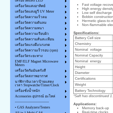
เครื่องวัดแสง LED
Fast voltage recove
เครื่องวัดแสงอาทิตย์
High energy densit
เครื่องวัดแสงยูวี UV Meter
Low self discharge 
Bobbin constructio
เครื่องวัดความเร็วลม
Hermetic glass-to-m
เครื่องวัดความดันลม
Non-flammable elec
เครื่องวัดความหนา
Specifications:
เครื่องวัดความเรียบผิว
Battery Cell size
เครื่องวัดความสั่นสะเทือน
Chemistry
เครื่องวัดแรงดึง/แรงกด
Nominal voltage
เครื่องวัดความเร็วรอบ (rpm)
Nominal Capacity
เครื่องวัดระยะทาง
Nominal energy
EMF/ELF Magnet Microwave
Meters
Height
เครื่องวัดกัมมันตรังสี
Diameter
เครื่องวัดสภาพอากาศ
Certifications
นาฬิกาจับเวลา/ป้ายแสดง
Weight
เวลา Stopwatche/Timer/Clock
Battery Technology
เครื่องชั่งน้ำหนัก
*Saft has discontinued 
Accessories อุปกรณ์ อะไหล่
---------------------------
Applications:
• GAS Analyzers/Testers
Memory back-up
Real-time clocks
All in 1 Multi GAS