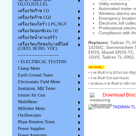
Utility metering
O2,CO,H2S,LEL
Automated meter r
เครื่องวัดก๊าซ CO
Wireless alarms an
เครื่องวัดก๊าซ CO2
Emergency location
Electronic toll colle
เครื่องวัดแก็สรั่ว LPG,NGV
Professional electr
เครื่องวัดออกซิเจน O2
Compliance with th
เครื่องวัดน้ำยาแอร์รั่ว
Replaces:
Tadiran TL-59
เครื่องวัดแก๊สฟอร์มาลดีไฮด์
14250C, Sonnenschein S
(CH2O, HCHO, VOC)
ER3S, Maxell ER3S-TC, 
---------------------------
150/S, Tadiran TL-5902,
• ELECTRICAL TESTERS
หมายเหตุ ::
Clamp Meter
• ราคาสินค้ารวม ยังไม่รวมภาษีมูล
Earth Ground Tester
• ราคาสินค้าไม่รวมค่าขนส่ง
Electrostatic Field Meter
• สเปคและราคาสินค้าอาจมีการเป
Insulation, MΩ Tester
Download Broch
Ionizer Air Gun
MultiMeter
TADIRAN TL-
Milliohm Meter
Oscilloscopes
Phase Rotation Tester
Power Supplies
Power Analyzers