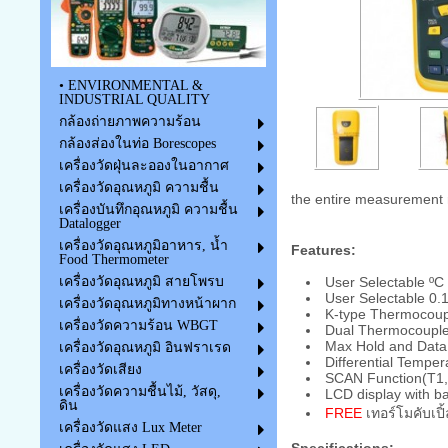
• ENVIRONMENTAL &
INDUSTRIAL QUALITY
กล้องถ่ายภาพความร้อน
กล้องส่องในท่อ Borescopes
เครื่องวัดฝุ่นละอองในอากาศ
เครื่องวัดอุณหภูมิ ความชื้น
the entire measurement r
เครื่องบันทึกอุณหภูมิ ความชื้น
Datalogger
เครื่องวัดอุณหภูมิอาหาร, น้ำ
Features:
Food Thermometer
User Selectable ºC 
เครื่องวัดอุณหภูมิ สายโพรบ
User Selectable 0.1
เครื่องวัดอุณหภูมิทางหน้าผาก
K-type Thermocoup
เครื่องวัดความร้อน WBGT
Dual Thermocouple
Max Hold and Data
เครื่องวัดอุณหภูมิ อินฟราเรด
Differential Tempe
เครื่องวัดเสียง
SCAN Function(T1,
เครื่องวัดความชื้นไม้, วัสดุ,
LCD display with ba
ดิน
FREE
เทอร์โมคับเป
เครื่องวัดแสง Lux Meter
Specifications: