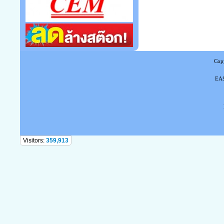
Copy
EAS
Tel
Visitors:
359,913