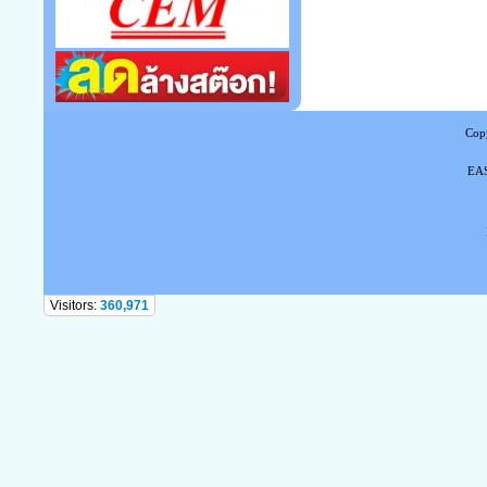
Copy
EAS
Tel
Visitors:
360,971