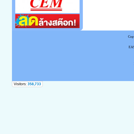
Copy
EAS
Tel
Visitors:
358,733