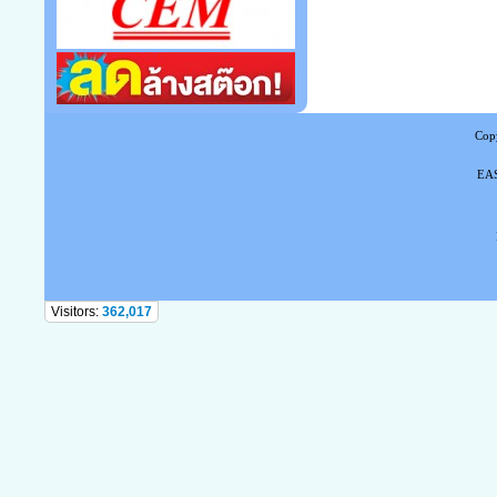
Copy
EAS
Tel
Visitors:
362,017