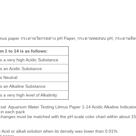
 1 to 14 is as follows:
s a very high Acidic Substance
s an Acidic Substance
s Neutral
s an Alkaline Substance
 a very high level of Alkalinity
rsal Aquarium Water Testing Litmus Paper 1-14 Acidic Alkaline Indicat
 in each pack
r changes must be matched with the pH scale color chart within about 1
 Acid or alkali solution when its density was lower than 0.01%.