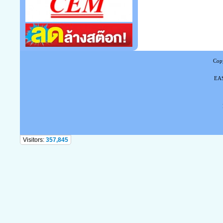
Copy
EAS
Tel
Visitors:
357,845