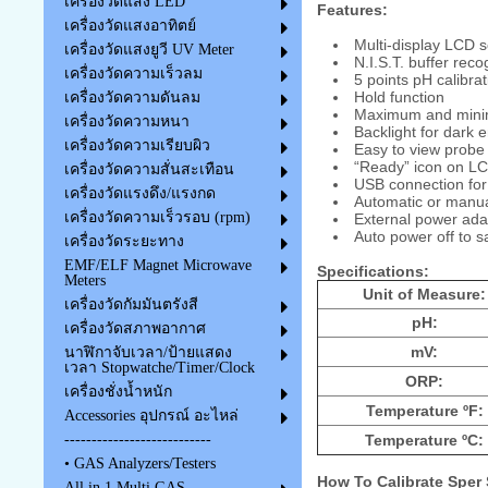
เครื่องวัดแสง LED
Features:
เครื่องวัดแสงอาทิตย์
Multi-display LCD 
เครื่องวัดแสงยูวี UV Meter
N.I.S.T. buffer reco
เครื่องวัดความเร็วลม
5 points pH calibrat
Hold function
เครื่องวัดความดันลม
Maximum and min
เครื่องวัดความหนา
Backlight for dark 
เครื่องวัดความเรียบผิว
Easy to view probe 
“Ready” icon on LCD
เครื่องวัดความสั่นสะเทือน
USB connection for
เครื่องวัดแรงดึง/แรงกด
Automatic or manu
เครื่องวัดความเร็วรอบ (rpm)
External power adap
Auto power off to s
เครื่องวัดระยะทาง
EMF/ELF Magnet Microwave
Specifications:
Meters
Unit of Measure:
เครื่องวัดกัมมันตรังสี
pH:
เครื่องวัดสภาพอากาศ
mV:
นาฬิกาจับเวลา/ป้ายแสดง
เวลา Stopwatche/Timer/Clock
ORP:
เครื่องชั่งน้ำหนัก
Temperature ºF:
Accessories อุปกรณ์ อะไหล่
Temperature ºC:
---------------------------
• GAS Analyzers/Testers
How To Calibrate Sper
All in 1 Multi GAS