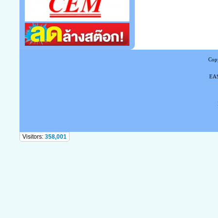
Copy
EAS
Tel
Visitors:
358,001