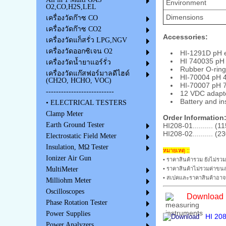
Environment
O2,CO,H2S,LEL
Dimensions
เครื่องวัดก๊าซ CO
เครื่องวัดก๊าซ CO2
Accessories:
เครื่องวัดแก็สรั่ว LPG,NGV
เครื่องวัดออกซิเจน O2
HI-1291D pH e
HI 740035 pH 
เครื่องวัดน้ำยาแอร์รั่ว
Rubber O-ring
เครื่องวัดแก๊สฟอร์มาลดีไฮด์
HI-70004 pH 4.
(CH2O, HCHO, VOC)
HI-70007 pH 7.
---------------------------
12 VDC adapt
Battery and in
• ELECTRICAL TESTERS
Clamp Meter
Order Information
Earth Ground Tester
HI208-01.......... (1
HI208-02.......... (2
Electrostatic Field Meter
Insulation, MΩ Tester
หมายเหตุ ::
Ionizer Air Gun
• ราคาสินค้ารวม ยังไม่รวม
• ราคาสินค้าไม่รวมค่าขนส
MultiMeter
• สเปคและราคาสินค้าอาจม
Milliohm Meter
Oscilloscopes
Download B
Phase Rotation Tester
Power Supplies
HI 208 
Power Analyzers