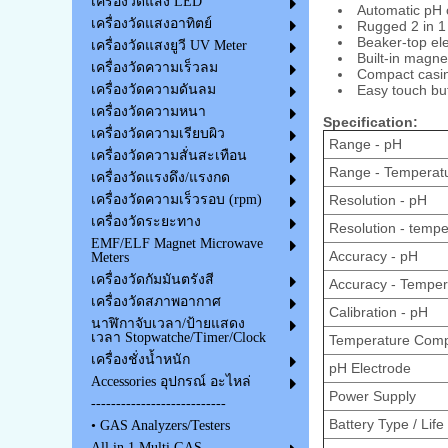
เครื่องวัดแสง LED
Automatic pH c
เครื่องวัดแสงอาทิตย์
Rugged 2 in 1
Beaker-top ele
เครื่องวัดแสงยูวี UV Meter
Built-in magne
เครื่องวัดความเร็วลม
Compact casing
Easy touch bu
เครื่องวัดความดันลม
เครื่องวัดความหนา
Specification:
เครื่องวัดความเรียบผิว
Range - pH
เครื่องวัดความสั่นสะเทือน
Range - Temperat
เครื่องวัดแรงดึง/แรงกด
Resolution - pH
เครื่องวัดความเร็วรอบ (rpm)
เครื่องวัดระยะทาง
Resolution - tempe
EMF/ELF Magnet Microwave
Accuracy - pH
Meters
เครื่องวัดกัมมันตรังสี
Accuracy - Temper
เครื่องวัดสภาพอากาศ
Calibration - pH
นาฬิกาจับเวลา/ป้ายแสดง
เวลา Stopwatche/Timer/Clock
Temperature Comp
เครื่องชั่งน้ำหนัก
pH Electrode
Accessories อุปกรณ์ อะไหล่
Power Supply
---------------------------
Battery Type / Life
• GAS Analyzers/Testers
All in 1 Multi GAS