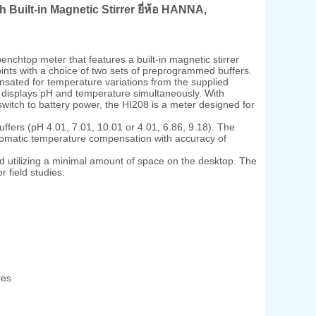
 Built-in Magnetic Stirrer
ยี่ห้อ HANNA,
enchtop meter that features a built-in magnetic stirrer
oints with a choice of two sets of preprogrammed buffers.
nsated for temperature variations from the supplied
displays pH and temperature simultaneously. With
switch to battery power, the HI208 is a meter designed for
ffers (pH 4.01, 7.01, 10.01 or 4.01, 6.86, 9.18). The
tomatic temperature compensation with accuracy of
nd utilizing a minimal amount of space on the desktop. The
 field studies.
res