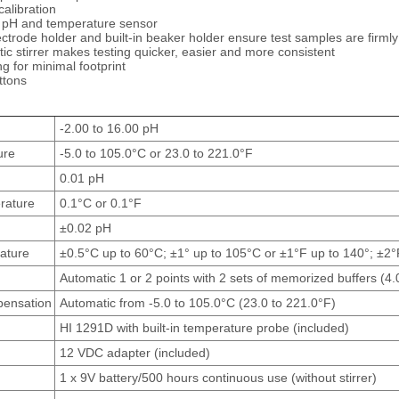
alibration
 pH and temperature sensor
ctrode holder and built-in beaker holder ensure test samples are firmly
tic stirrer makes testing quicker, easier and more consistent
 for minimal footprint
ttons
-2.00 to 16.00 pH
ure
-5.0 to 105.0°C or 23.0 to 221.0°F
0.01 pH
rature
0.1°C or 0.1°F
±0.02 pH
ature
±0.5°C up to 60°C; ±1° up to 105°C or ±1°F up to 140°; ±2°
Automatic 1 or 2 points with 2 sets of memorized buffers (4.0
ensation
Automatic from -5.0 to 105.0°C (23.0 to 221.0°F)
HI 1291D with built-in temperature probe (included)
12 VDC adapter (included)
1 x 9V battery/500 hours continuous use (without stirrer)