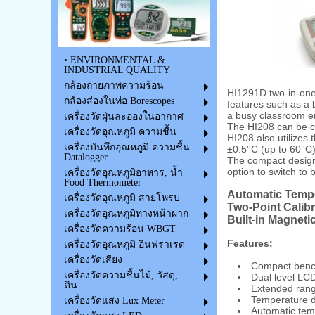
• ENVIRONMENTAL &
INDUSTRIAL QUALITY
กล้องถ่ายภาพความร้อน
HI1291D two-in-one
กล้องส่องในท่อ Borescopes
features such as a b
a busy classroom en
เครื่องวัดฝุ่นละอองในอากาศ
The HI208 can be ca
เครื่องวัดอุณหภูมิ ความชื้น
HI208 also utilizes
เครื่องบันทึกอุณหภูมิ ความชื้น
±0.5°C (up to 60°C)
Datalogger
The compact design 
option to switch to 
เครื่องวัดอุณหภูมิอาหาร, น้ำ
Food Thermometer
Automatic Temp
เครื่องวัดอุณหภูมิ สายโพรบ
Two-Point Calibr
เครื่องวัดอุณหภูมิทางหน้าผาก
Built-in Magnetic
เครื่องวัดความร้อน WBGT
Features:
เครื่องวัดอุณหภูมิ อินฟราเรด
เครื่องวัดเสียง
Compact bench 
เครื่องวัดความชื้นไม้, วัสดุ,
Dual level LCD
ดิน
Extended rang
Temperature di
เครื่องวัดแสง Lux Meter
Automatic tem