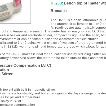
HI 208:
B
ench top pH meter with
Romania
The HI208 is a basic, affordable pH b
and automatic calibration to 1 or 2 p
All readings are automatically compe
 pH and temperature sensor. The meter has an easy-to-read LCD that 
uilt-in beaker and electrode holder, compact design, and the ability to 
vironment or can be taken outside the classroom for field studies.
librated to 1 or 2 points with a choice of two sets of preprogrammed bu
 the HI1291D two-in-one pH and temperature probe which allows for au
.
of the HI208, makes it ideal for educational use by reducing clutter a
battery power also allows the meter to be taken outside the classroom for
erature Compensation (ATC)
ation
 Stirrer
top pH with built-in magnetic stirrer
 with icons for stability and buffer recognition displays a range of featu
es for pH and temperature
splay in °C or °F
perature compensation