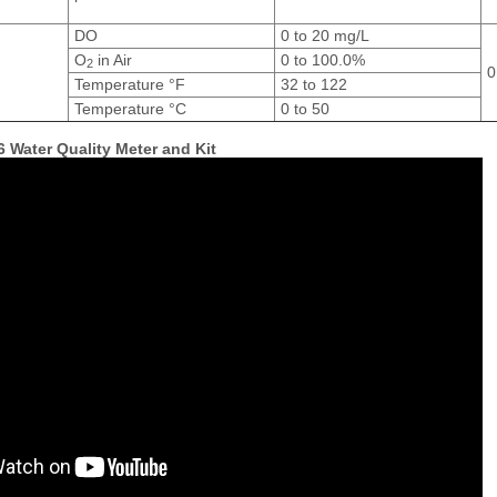
DO
0 to 20 mg/L
O
in Air
0 to 100.0%
2
0
Temperature °F
32 to 122
Temperature °C
0 to 50
 Water Quality Meter and Kit