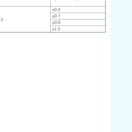
±0.4
±0.7
.1
±0.8
±1.5