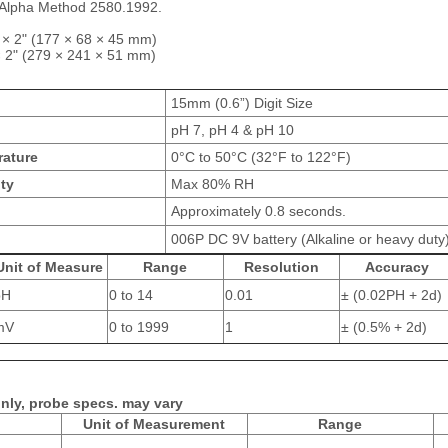
 Alpha Method 2580.1992.
 × 2" (177 × 68 × 45 mm)
× 2" (279 × 241 × 51 mm)
15mm (0.6”) Digit Size
pH 7, pH 4 & pH 10
ature
0°C to 50°C (32°F to 122°F)
ty
Max 80% RH
Approximately 0.8 seconds.
006P DC 9V battery (Alkaline or heavy duty
Unit of Measure
Range
Resolution
Accuracy
pH
0 to 14
0.01
± (0.02PH + 2d)
mV
0 to 1999
1
± (0.5% + 2d)
only, probe specs. may vary
Unit of Measurement
Range