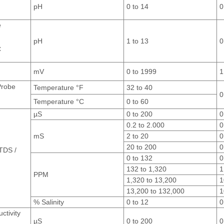
pH
0 to 14
0
e
pH
1 to 13
0
C
mV
0 to 1999
1
Probe
Temperature °F
32 to 40
0
Temperature °C
0 to 60
µS
0 to 200
0
0.2 to 2.000
0
mS
2 to 20
0
20 to 200
0
 TDS /
0 to 132
0
132 to 1,320
1
PPM
1,320 to 13,200
1
13,200 to 132,000
1
% Salinity
0 to 12
0
ctivity
µS
0 to 200
0