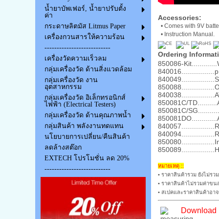
น้ำยาบัพเฟอร์, น้ำยาปรับตั้ง
ค่า
Accessories:
•
Comes with 9V batter
กระดาษลิตมัส Litmus Paper
• Instruction Manual.
เครื่องกวนสารให้ความร้อน
---------------------------
Ordering Informati
เครื่องวัดความเร็วลม
850086-Kit............
กลุ่มเครื่องวัด ด้านสิ่งแวดล้อม
840016................
840049...............
กลุ่มเครื่องวัด งาน
850088...............
อุตสาหกรรม
840038.............
กลุ่มเครื่องวัด อิเล็กทรอนิกส์
850081C/TD..........
ไฟฟ้า (Electrical Testers)
850081C/SG.........
กลุ่มเครื่องวัด ด้านคุณภาพน้ำ
850081DO...........
840057...............
กลุ่มสินค้า พลังงานทดแทน
840094..............
นโยบายการเปลี่ยน/คืนสินค้า
850080................
ลดล้างสต๊อก
850089.............
EXTECH โปรโมชั่น ลด 20%
หมายเหตุ ::
---------------------------
• ราคาสินค้ารวม ยังไม่รวม
• ราคาสินค้าไม่รวมค่าขนส
• สเปคและราคาสินค้าอาจม
Download 