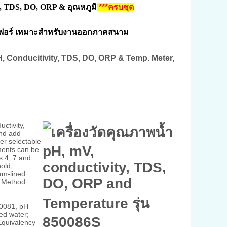
y, TDS,
DO
,
ORP & อุณหภูมิ
***ครบชุด
ฟอร์
เหมาะสำหรับงานออกภาคสนาม
H, Conducitivity, TDS, DO, ORP & Temp. Meter,
ctivity,
and add
er selectable
ments can be
s 4, 7 and
old,
am-lined
a Method
50081, pH
ed water;
 Equivalency