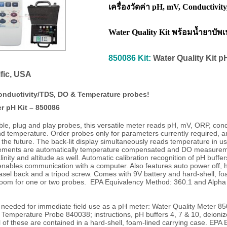
เครื่องวัดค่า
pH, mV,
Conductivit
Water Quality Kit
พร้อมน้ำยาบัพเ
850086 Kit:
Water Quality Kit p
ific, USA
nductivity/TDS, DO & Temperature probes!
r pH Kit – 850086
le, plug and play probes, this versatile meter reads pH, mV, ORP, condu
nd temperature. Order probes only for parameters currently required, 
 the future. The back-lit display simultaneously reads temperature in us
rements are automatically temperature compensated and DO measure
nity and altitude as well. Automatic calibration recognition of pH buffer
nables communication with a computer. Also features auto power off, h
asel back and a tripod screw. Comes with 9V battery and hard-shell, fo
 room for one or two probes. EPA Equivalency Method: 360.1 and Alph
 needed for immediate field use as a pH meter: Water Quality Meter 8
emperature Probe 840038; instructions, pH buffers 4, 7 & 10, deioniz
l of these are contained in a hard-shell, foam-lined carrying case. EPA