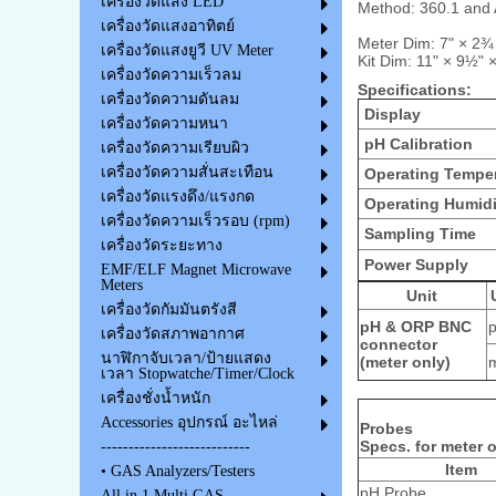
เครื่องวัดแสง LED
Method: 360.1 and
เครื่องวัดแสงอาทิตย์
Meter Dim: 7" × 2¾
เครื่องวัดแสงยูวี UV Meter
Kit Dim: 11" × 9½" 
เครื่องวัดความเร็วลม
Specifications:
เครื่องวัดความดันลม
Display
เครื่องวัดความหนา
pH Calibration
เครื่องวัดความเรียบผิว
เครื่องวัดความสั่นสะเทือน
Operating Temper
เครื่องวัดแรงดึง/แรงกด
Operating Humidi
เครื่องวัดความเร็วรอบ (rpm)
Sampling Time
เครื่องวัดระยะทาง
Power Supply
EMF/ELF Magnet Microwave
Meters
Unit
เครื่องวัดกัมมันตรังสี
pH & ORP BNC
เครื่องวัดสภาพอากาศ
connector
นาฬิกาจับเวลา/ป้ายแสดง
(meter only)
เวลา Stopwatche/Timer/Clock
เครื่องชั่งน้ำหนัก
Accessories อุปกรณ์ อะไหล่
Probes
Specs. for meter 
---------------------------
Item
• GAS Analyzers/Testers
pH Probe
All in 1 Multi GAS