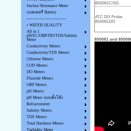
850081C/SG
Surface Resistance Meter
แบตเตอรี่ Battery
ATC DO Probe
---------------------------
850081DO
• WATER QUALITY
All in 1
pH/EC/ORP/DO/TDS/Salinity
850081 and 850086
Meter
Conductivity Meters
Conductivity/TDS Meters
Chlorine Meters
COD Meters
DO Meters
Fluoride Meters
ORP Meters
pH Meters
pH Meter แบบตั้งโต๊ะ
Refractometer
Salinity Meters
TDS Meters
Total Hardness Meters
Turbidity Meter