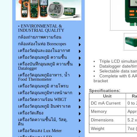
• ENVIRONMENTAL &
INDUSTRIAL QUALITY
กล้องถ่ายภาพความร้อน
กล้องส่องในท่อ Borescopes
เครื่องวัดฝุ่นละอองในอากาศ
เครื่องวัดอุณหภูมิ ความชื้น
Triple LCD simulta
เครื่องบันทึกอุณหภูมิ ความชื้น
Datalogger date/tim
Datalogger
Selectable data sam
เครื่องวัดอุณหภูมิอาหาร, น้ำ
Complete with 6 AA
Food Thermometer
bracket
เครื่องวัดอุณหภูมิ สายโพรบ
Specifications:
เครื่องวัดอุณหภูมิทางหน้าผาก
Unit
R
เครื่องวัดความร้อน WBGT
DC mA Current
0 to
เครื่องวัดอุณหภูมิ อินฟราเรด
Memory
Appr
เครื่องวัดเสียง
Dimensions
5.2 x
เครื่องวัดความชื้นไม้, วัสดุ,
ดิน
Weight
7oz 
เครื่องวัดแสง Lux Meter