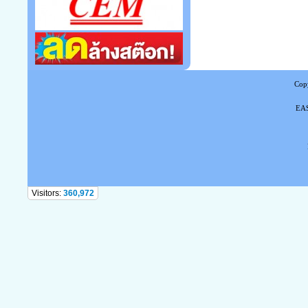
Copy
EAS
Tel
Visitors:
360,972