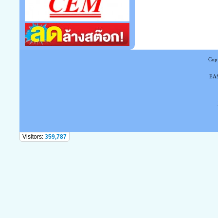
Copy
EAS
Tel
Visitors:
359,787