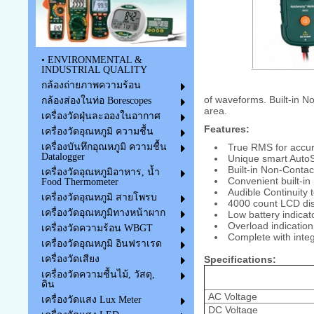
• ENVIRONMENTAL &
INDUSTRIAL QUALITY
กล้องถ่ายภาพความร้อน
of waveforms. Built-in No
กล้องส่องในท่อ Borescopes
area.
เครื่องวัดฝุ่นละอองในอากาศ
Features:
เครื่องวัดอุณหภูมิ ความชื้น
True RMS for accura
เครื่องบันทึกอุณหภูมิ ความชื้น
Datalogger
Unique smart AutoS
Built-in Non-Contac
เครื่องวัดอุณหภูมิอาหาร, น้ำ
Convenient built-in
Food Thermometer
Audible Continuity t
เครื่องวัดอุณหภูมิ สายโพรบ
4000 count LCD di
เครื่องวัดอุณหภูมิทางหน้าผาก
Low battery indicat
Overload indication
เครื่องวัดความร้อน WBGT
Complete with integ
เครื่องวัดอุณหภูมิ อินฟราเรด
Specifications:
เครื่องวัดเสียง
เครื่องวัดความชื้นไม้, วัสดุ,
ดิน
AC Voltage
เครื่องวัดแสง Lux Meter
DC Voltage