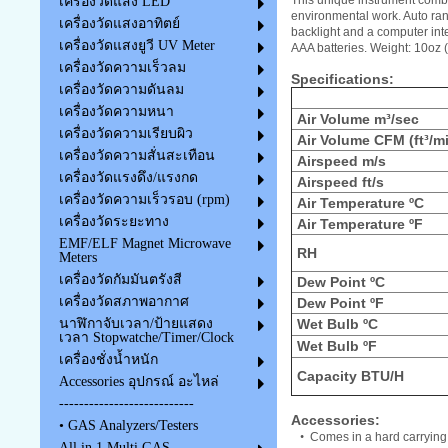
This unique instrument combi
เครื่องวัดแสง LED
environmental work. Auto rang
เครื่องวัดแสงอาทิตย์
backlight and a computer int
เครื่องวัดแสงยูวี UV Meter
AAA batteries. Weight: 10oz 
เครื่องวัดความเร็วลม
Specifications:
เครื่องวัดความดันลม
เครื่องวัดความหนา
Air Volume m³/sec
เครื่องวัดความเรียบผิว
Air Volume CFM (ft³/m
เครื่องวัดความสั่นสะเทือน
Airspeed m/s
เครื่องวัดแรงดึง/แรงกด
Airspeed ft/s
เครื่องวัดความเร็วรอบ (rpm)
Air Temperature ºC
เครื่องวัดระยะทาง
Air Temperature ºF
EMF/ELF Magnet Microwave
RH
Meters
เครื่องวัดกัมมันตรังสี
Dew Point ºC
เครื่องวัดสภาพอากาศ
Dew Point ºF
Wet Bulb ºC
นาฬิกาจับเวลา/ป้ายแสดง
เวลา Stopwatche/Timer/Clock
Wet Bulb ºF
เครื่องชั่งน้ำหนัก
Capacity BTU/H
Accessories อุปกรณ์ อะไหล่
---------------------------
Accessories:
• GAS Analyzers/Testers
•
Comes in a hard carrying
All in 1 Multi GAS