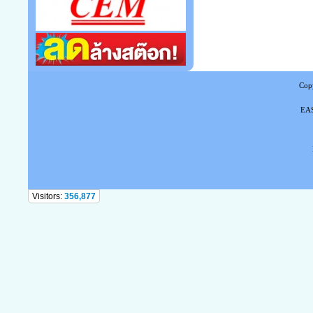
Copy
EAS
Tel
Visitors:
356,877