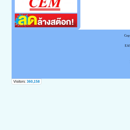
Copy
EAS
Tel
Visitors:
360,158