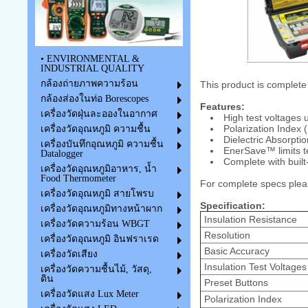
• ENVIRONMENTAL &
INDUSTRIAL QUALITY
กล้องถ่ายภาพความร้อน
This product is complete w
กล้องส่องในท่อ Borescopes
Features:
เครื่องวัดฝุ่นละอองในอากาศ
High test voltages
Polarization Index
เครื่องวัดอุณหภูมิ ความชื้น
Dielectric Absorpt
เครื่องบันทึกอุณหภูมิ ความชื้น
EnerSave™ limits t
Datalogger
Complete with built-
เครื่องวัดอุณหภูมิอาหาร, น้ำ
Food Thermometer
For complete specs plea
เครื่องวัดอุณหภูมิ สายโพรบ
Specification:
เครื่องวัดอุณหภูมิทางหน้าผาก
Insulation Resistance
เครื่องวัดความร้อน WBGT
Resolution
เครื่องวัดอุณหภูมิ อินฟราเรด
Basic Accuracy
เครื่องวัดเสียง
Insulation Test Voltages
เครื่องวัดความชื้นไม้, วัสดุ,
ดิน
Preset Buttons
เครื่องวัดแสง Lux Meter
Polarization Index