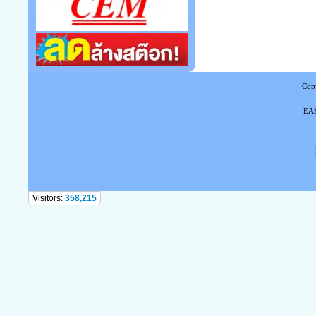
Copy
EAS
Tel
Visitors:
358,215