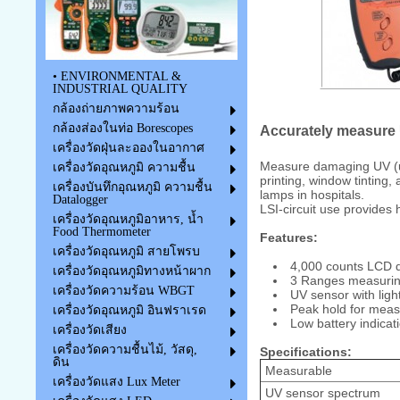
• ENVIRONMENTAL &
INDUSTRIAL QUALITY
กล้องถ่ายภาพความร้อน
กล้องส่องในท่อ Borescopes
Accurately measure
เครื่องวัดฝุ่นละอองในอากาศ
Measure damaging UV (ult
เครื่องวัดอุณหภูมิ ความชื้น
printing, window tinting,
เครื่องบันทึกอุณหภูมิ ความชื้น
lamps in hospitals.
Datalogger
LSI-circuit use provides h
เครื่องวัดอุณหภูมิอาหาร, น้ำ
Food Thermometer
Features:
เครื่องวัดอุณหภูมิ สายโพรบ
4,000 counts LCD d
เครื่องวัดอุณหภูมิทางหน้าผาก
3 Ranges measuri
เครื่องวัดความร้อน WBGT
UV sensor with light 
Peak hold for meas
เครื่องวัดอุณหภูมิ อินฟราเรด
Low battery indicat
เครื่องวัดเสียง
เครื่องวัดความชื้นไม้, วัสดุ,
Specifications:
ดิน
Measurable
เครื่องวัดแสง Lux Meter
UV sensor spectrum