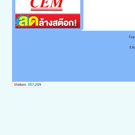
Copy
EAS
Tel
Visitors:
357,209