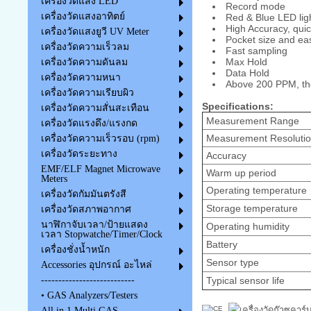
เครื่องวัดแสง LED
Record mode
เครื่องวัดแสงอาทิตย์
Red & Blue LED lig
High Accuracy, qui
เครื่องวัดแสงยูวี UV Meter
Pocket size and ea
เครื่องวัดความเร็วลม
Fast sampling
Max Hold
เครื่องวัดความดันลม
Data Hold
เครื่องวัดความหนา
Above 200 PPM, th
เครื่องวัดความเรียบผิว
Specifications:
เครื่องวัดความสั่นสะเทือน
Measurement Range
เครื่องวัดแรงดึง/แรงกด
Measurement Resoluti
เครื่องวัดความเร็วรอบ (rpm)
เครื่องวัดระยะทาง
Accuracy
EMF/ELF Magnet Microwave
Warm up period
Meters
Operating temperature
เครื่องวัดกัมมันตรังสี
Storage temperature
เครื่องวัดสภาพอากาศ
นาฬิกาจับเวลา/ป้ายแสดง
Operating humidity
เวลา Stopwatche/Timer/Clock
Battery
เครื่องชั่งน้ำหนัก
Sensor type
Accessories อุปกรณ์ อะไหล่
Typical sensor life
---------------------------
• GAS Analyzers/Testers
All in 1 Multi GAS