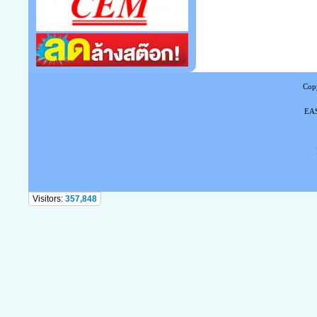
Copy
EAS
Tel
Visitors:
357,848