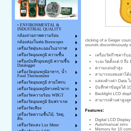
• ENVIRONMENTAL &
INDUSTRIAL QUALITY
กล้องถ่ายภาพความร้อน
clicking of a Geiger co
กล้องส่องในท่อ Borescopes
sounds discontinuously w
เครื่องวัดฝุ่นละอองในอากาศ
เครื่องวัดก๊าซคาร
เครื่องวัดอุณหภูมิ ความชื้น
ระยะวัดตั้งแต่ 0 ถึ
เครื่องบันทึกอุณหภูมิ ความชื้น
Datalogger
ความแม่นยำสูง
เครื่องวัดอุณหภูมิอาหาร, น้ำ
สามารถแสดงค่าได้อ
Food Thermometer
แสดงค้างค่า Data ได
เครื่องวัดอุณหภูมิ สายโพรบ
บันทึกค่าข้อมูลได้ 1
เครื่องวัดอุณหภูมิทางหน้าผาก
Backlight LCD displ
เครื่องวัดความร้อน WBGT
สามารถค้างค่าสูงสู
เครื่องวัดอุณหภูมิ อินฟราเรด
เครื่องวัดเสียง
Features:
เครื่องวัดความชื้นไม้, วัสดุ,
ดิน
Digital LCD Display
Auto/manual zero
เครื่องวัดแสง Lux Meter
Memory for 10 comp