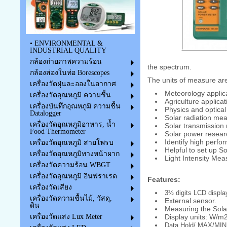
• ENVIRONMENTAL &
INDUSTRIAL QUALITY
กล้องถ่ายภาพความร้อน
the spectrum.
กล้องส่องในท่อ Borescopes
The units of measure are
เครื่องวัดฝุ่นละอองในอากาศ
Meteorology applic
เครื่องวัดอุณหภูมิ ความชื้น
Agriculture applicat
เครื่องบันทึกอุณหภูมิ ความชื้น
Physics and optical
Datalogger
Solar radiation me
เครื่องวัดอุณหภูมิอาหาร, น้ำ
Solar transmissio
Food Thermometer
Solar power resear
Identify high perf
เครื่องวัดอุณหภูมิ สายโพรบ
Helpful to set up S
เครื่องวัดอุณหภูมิทางหน้าผาก
Light Intensity Me
เครื่องวัดความร้อน WBGT
เครื่องวัดอุณหภูมิ อินฟราเรด
Features:
เครื่องวัดเสียง
3½ digits LCD displa
เครื่องวัดความชื้นไม้, วัสดุ,
External sensor.
ดิน
Measuring the Solar
Display units: W/m
เครื่องวัดแสง Lux Meter
Data Hold/ MAX/MIN 