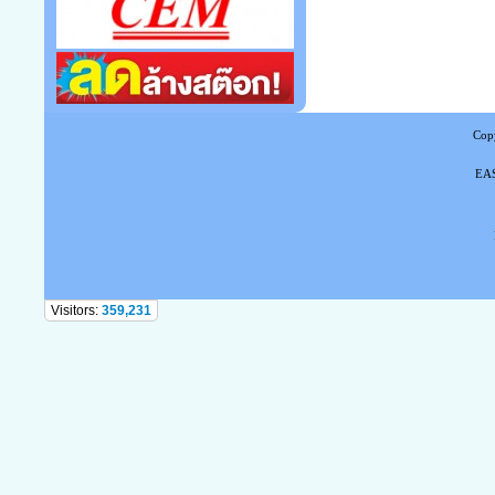
Copy
EAS
Tel
Visitors:
359,231