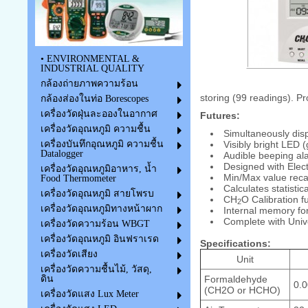
• ENVIRONMENTAL &
INDUSTRIAL QUALITY
กล้องถ่ายภาพความร้อน
storing (99 readings). P
กล้องส่องในท่อ Borescopes
เครื่องวัดฝุ่นละอองในอากาศ
Futures:
เครื่องวัดอุณหภูมิ ความชื้น
Simultaneously dis
Visibly bright LED 
เครื่องบันทึกอุณหภูมิ ความชื้น
Datalogger
Audible beeping ala
Designed with Elec
เครื่องวัดอุณหภูมิอาหาร, น้ำ
Min/Max value recal
Food Thermometer
Calculates statist
เครื่องวัดอุณหภูมิ สายโพรบ
CH
O Calibration fu
2
เครื่องวัดอุณหภูมิทางหน้าผาก
Internal memory for
Complete with Univ
เครื่องวัดความร้อน WBGT
เครื่องวัดอุณหภูมิ อินฟราเรด
Specifications:
เครื่องวัดเสียง
Unit
เครื่องวัดความชื้นไม้, วัสดุ,
Formaldehyde
ดิน
0.0
(CH2O or HCHO)
เครื่องวัดแสง Lux Meter