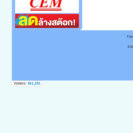
Copy
EAS
Tel
Visitors:
361,291