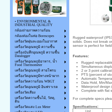
• ENVIRONMENTAL &
INDUSTRIAL QUALITY
กล้องถ่ายภาพความร้อน
กล้องส่องในท่อ Borescopes
Rugged waterproof (IP57)
solids. Does not break or
เครื่องวัดฝุ่นละอองในอากาศ
sensor is perfect for field
เครื่องวัดอุณหภูมิ ความชื้น
เครื่องบันทึกอุณหภูมิ ความชื้น
Features:
Datalogger
เครื่องวัดอุณหภูมิอาหาร, น้ำ
Rugged replaceable
Food Thermometer
Simultaneous displ
2 or 3 point calibra
เครื่องวัดอุณหภูมิ สายโพรบ
PTS (percent of slo
เครื่องวัดอุณหภูมิทางหน้าผาก
Automatic Tempera
เครื่องวัดความร้อน WBGT
Data Hold, Min/Max,
Waterproof design (
เครื่องวัดอุณหภูมิ อินฟราเรด
Complete with flat 
เครื่องวัดเสียง
เครื่องวัดความชื้นไม้, วัสดุ,
For complete specs plea
ดิน
Specifications:
เครื่องวัดแสง Lux Meter
Unit