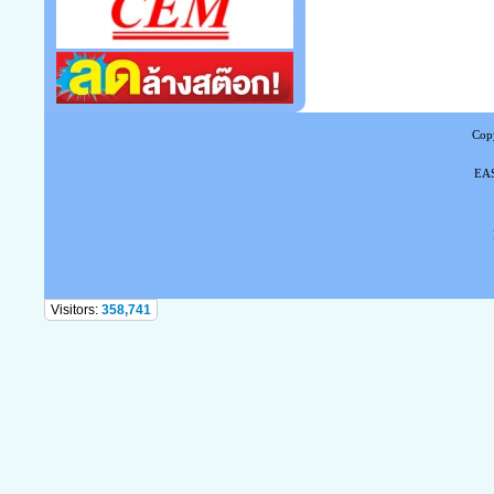
Copy
EAS
Tel
Visitors:
358,741