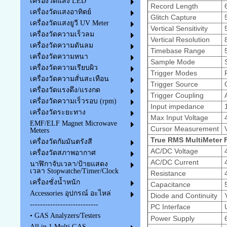
เครื่องวัดแสง LED
Record Length
6
เครื่องวัดแสงอาทิตย์
Glitch Capture
5
เครื่องวัดแสงยูวี UV Meter
Vertical Sensitivity
5
เครื่องวัดความเร็วลม
Vertical Resolution
8
เครื่องวัดความดันลม
Timebase Range
5
เครื่องวัดความหนา
Sample Mode
S
เครื่องวัดความเรียบผิว
Trigger Modes
F
เครื่องวัดความสั่นสะเทือน
Trigger Source
C
เครื่องวัดแรงดึง/แรงกด
Trigger Coupling
A
เครื่องวัดความเร็วรอบ (rpm)
Input impedance
1
เครื่องวัดระยะทาง
Max Input Voltage
4
EMF/ELF Magnet Microwave
Cursor Measurement
V
Meters
True RMS MultiMeter 
เครื่องวัดกัมมันตรังสี
AC/DC Voltage
4
เครื่องวัดสภาพอากาศ
AC/DC Current
4
นาฬิกาจับเวลา/ป้ายแสดง
เวลา Stopwatche/Timer/Clock
Resistance
4
เครื่องชั่งน้ำหนัก
Capacitance
5
Accessories อุปกรณ์ อะไหล่
Diode and Continuity
Y
---------------------------
PC Interface
U
• GAS Analyzers/Testers
Power Supply
6
All in 1 Multi GAS