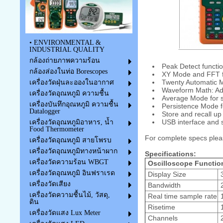
• ENVIRONMENTAL &
INDUSTRIAL QUALITY
กล้องถ่ายภาพความร้อน
Peak Detect functio
กล้องส่องในท่อ Borescopes
XY Mode and FFT f
Twenty Automatic 
เครื่องวัดฝุ่นละอองในอากาศ
Waveform Math: Add,
เครื่องวัดอุณหภูมิ ความชื้น
Average Mode for 
เครื่องบันทึกอุณหภูมิ ความชื้น
Persistence Mode f
Datalogger
Store and recall u
USB interface and 
เครื่องวัดอุณหภูมิอาหาร, น้ำ
Food Thermometer
For complete specs plea
เครื่องวัดอุณหภูมิ สายโพรบ
เครื่องวัดอุณหภูมิทางหน้าผาก
Specifications:
เครื่องวัดความร้อน WBGT
Oscilloscope Functio
เครื่องวัดอุณหภูมิ อินฟราเรด
Display Size
3
เครื่องวัดเสียง
Bandwidth
เครื่องวัดความชื้นไม้, วัสดุ,
Real time sample rate
1
ดิน
Risetime
1
เครื่องวัดแสง Lux Meter
Channels