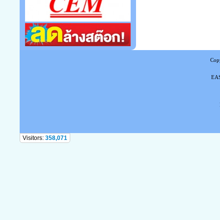
Copy
EAS
Tel
Visitors:
358,071