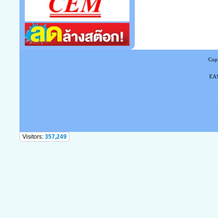
Copy
EAS
Tel
Visitors:
357,249