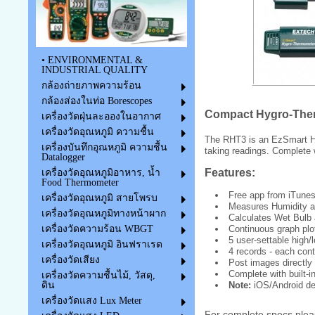
• ENVIRONMENTAL &
INDUSTRIAL QUALITY
กล้องถ่ายภาพความร้อน
กล้องส่องในท่อ Borescopes
Compact Hygro-Ther
เครื่องวัดฝุ่นละอองในอากาศ
เครื่องวัดอุณหภูมิ ความชื้น
The RHT3 is an EzSmart Hy
เครื่องบันทึกอุณหภูมิ ความชื้น
taking readings. Complete w
Datalogger
Features:
เครื่องวัดอุณหภูมิอาหาร, น้ำ
Food Thermometer
Free app from iTunes
เครื่องวัดอุณหภูมิ สายโพรบ
Measures Humidity a
เครื่องวัดอุณหภูมิทางหน้าผาก
Calculates Wet Bulb
เครื่องวัดความร้อน WBGT
Continuous graph plo
5 user-settable high
เครื่องวัดอุณหภูมิ อินฟราเรด
4 records - each con
เครื่องวัดเสียง
Post images directly
Complete with built-i
เครื่องวัดความชื้นไม้, วัสดุ,
ดิน
Note:
iOS/Android dev
เครื่องวัดแสง Lux Meter
For complete specs plea