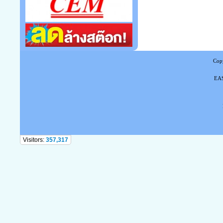
Copy
EAS
Tel
Visitors:
357,317