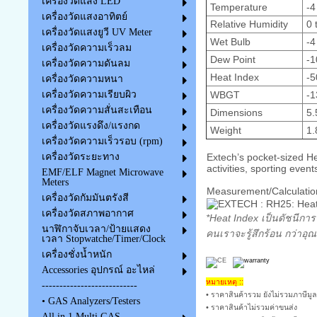
เครื่องวัดแสง LED
Temperature
-4
เครื่องวัดแสงอาทิตย์
Relative Humidity
0 
เครื่องวัดแสงยูวี UV Meter
Wet Bulb
-4
เครื่องวัดความเร็วลม
Dew Point
-1
เครื่องวัดความดันลม
Heat Index
-5
เครื่องวัดความหนา
WBGT
-1
เครื่องวัดความเรียบผิว
เครื่องวัดความสั่นสะเทือน
Dimensions
5.
เครื่องวัดแรงดึง/แรงกด
Weight
1.
เครื่องวัดความเร็วรอบ (rpm)
Extech’s pocket-sized H
เครื่องวัดระยะทาง
activities, sporting even
EMF/ELF Magnet Microwave
Meters
Measurement/Calculatio
เครื่องวัดกัมมันตรังสี
เครื่องวัดสภาพอากาศ
*Heat Index เป็นดัชนีการ
นาฬิกาจับเวลา/ป้ายแสดง
คนเราจะรู้สึกร้อน กว่าอุณห
เวลา Stopwatche/Timer/Clock
เครื่องชั่งน้ำหนัก
Accessories อุปกรณ์ อะไหล่
หมายเหตุ ::
---------------------------
• ราคาสินค้ารวม ยังไม่รวมภาษีมูล
• GAS Analyzers/Testers
• ราคาสินค้าไม่รวมค่าขนส่ง
All in 1 Multi GAS