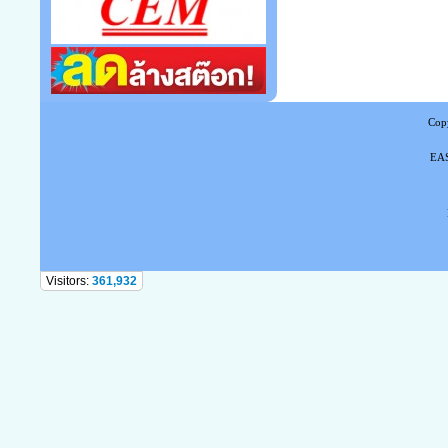
Copy
EAS
Tel
Visitors:
361,932