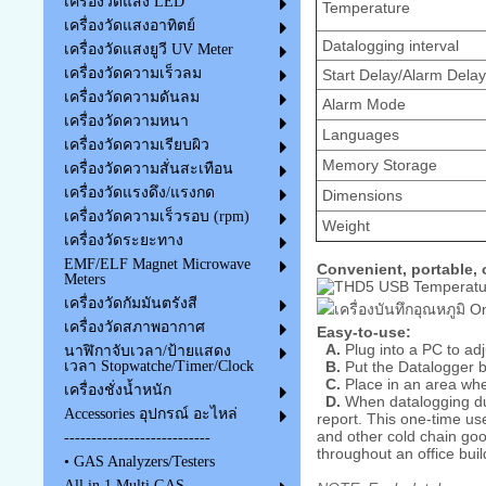
เครื่องวัดแสง LED
Temperature
เครื่องวัดแสงอาทิตย์
Datalogging interval
เครื่องวัดแสงยูวี UV Meter
เครื่องวัดความเร็วลม
Start Delay/Alarm Dela
เครื่องวัดความดันลม
Alarm Mode
เครื่องวัดความหนา
Languages
เครื่องวัดความเรียบผิว
Memory Storage
เครื่องวัดความสั่นสะเทือน
เครื่องวัดแรงดึง/แรงกด
Dimensions
เครื่องวัดความเร็วรอบ (rpm)
Weight
เครื่องวัดระยะทาง
EMF/ELF Magnet Microwave
Convenient, portable,
Meters
เครื่องวัดกัมมันตรังสี
เครื่องวัดสภาพอากาศ
Easy-to-use:
A.
Plug into a PC to ad
นาฬิกาจับเวลา/ป้ายแสดง
เวลา Stopwatche/Timer/Clock
B.
Put the Datalogger b
C.
Place in an area whe
เครื่องชั่งน้ำหนัก
D.
When datalogging dur
Accessories อุปกรณ์ อะไหล่
report. This one-time us
and other cold chain goo
---------------------------
throughout an office buil
• GAS Analyzers/Testers
All in 1 Multi GAS