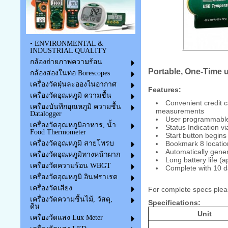
• ENVIRONMENTAL &
INDUSTRIAL QUALITY
กล้องถ่ายภาพความร้อน
Portable, One-Time 
กล้องส่องในท่อ Borescopes
เครื่องวัดฝุ่นละอองในอากาศ
Features:
เครื่องวัดอุณหภูมิ ความชื้น
Convenient credit 
เครื่องบันทึกอุณหภูมิ ความชื้น
measurements
Datalogger
User programmable s
เครื่องวัดอุณหภูมิอาหาร, น้ำ
Status Indication 
Food Thermometer
Start button begins
เครื่องวัดอุณหภูมิ สายโพรบ
Bookmark 8 location
Automatically gene
เครื่องวัดอุณหภูมิทางหน้าผาก
Long battery life (a
เครื่องวัดความร้อน WBGT
Complete with 10 da
เครื่องวัดอุณหภูมิ อินฟราเรด
เครื่องวัดเสียง
For complete specs plea
เครื่องวัดความชื้นไม้, วัสดุ,
Specifications:
ดิน
Unit
เครื่องวัดแสง Lux Meter