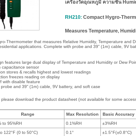
เครื่องวัดอุณหภูมิ ความชื้น Hu
RH210:
Compact Hygro-Thermom
Measures Temperature, Humidi
ro-Thermometer that measures Relative Humidity, Temperature and Dew
residential applications. Complete with probe and 39" (1m) cable, 9V bat
n features large dual display of Temperature and Humidity or Dew Poi
n capacitance sensor
on stores & recalls highest and lowest readings
tion freezes reading on display
 with disable feature
probe and 39" (1m) cable, 9V battery, and soft case
please download the product datasheet (not available for some access
Range
Max Resolution
Basic Accuracy
 to 95%RH
0.1%RH
±3%RH
o 122°F (0 to 50°C)
0.1°
±1.5°F(±0.8°C)