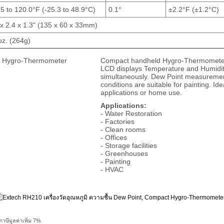
5 to 120.0°F (-25.3 to 48.9°C)
0.1°
±2.2°F (±1.2°C)
x 2.4 x 1.3" (135 x 60 x 33mm)
z. (264g)
Compact handheld Hygro-Thermometer 
LCD displays Temperature and Humidit
simultaneously. Dew Point measurement 
conditions are suitable for painting. Ide
applications or home use.
Applications:
- Water Restoration
- Factories
- Clean rooms
- Offices
- Storage facilities
- Greenhouses
- Painting
- HVAC
าษีมูลค่าเพิ่ม 7%