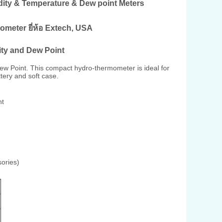
midity & Temperature & Dew point Meters
eter ยี่ห้อ Extech, USA
ty and Dew Point
 Point. This compact hydro-thermometer is ideal for
tery and soft case.
nt
ories)