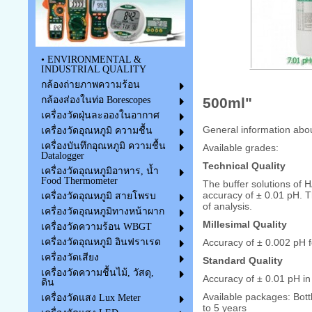
• ENVIRONMENTAL &
INDUSTRIAL QUALITY
กล้องถ่ายภาพความร้อน
กล้องส่องในท่อ Borescopes
500ml"
เครื่องวัดฝุ่นละอองในอากาศ
General
information abo
เครื่องวัดอุณหภูมิ ความชื้น
เครื่องบันทึกอุณหภูมิ ความชื้น
Available
grades:
Datalogger
Technical
Quality
เครื่องวัดอุณหภูมิอาหาร, น้ำ
Food Thermometer
The buffer solutions
of
H
accuracy of
±
0.01 pH
.
T
เครื่องวัดอุณหภูมิ สายโพรบ
of analysis
.
เครื่องวัดอุณหภูมิทางหน้าผาก
Millesimal
Quality
เครื่องวัดความร้อน WBGT
Accuracy
of ±
0.002
pH
เครื่องวัดอุณหภูมิ อินฟราเรด
เครื่องวัดเสียง
Standard Quality
เครื่องวัดความชื้นไม้, วัสดุ,
Accuracy
of ±
0.01 pH
in
ดิน
Available
packages
:
Bott
เครื่องวัดแสง Lux Meter
to 5 years