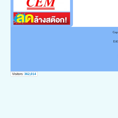
Copy
EAS
Tel
Visitors:
362,014