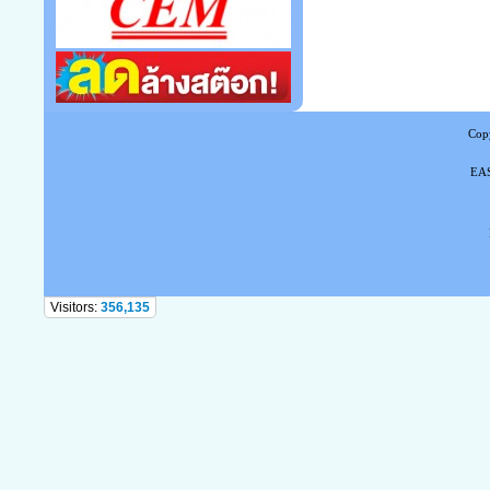
Copy
EAS
Tel
Visitors:
356,135