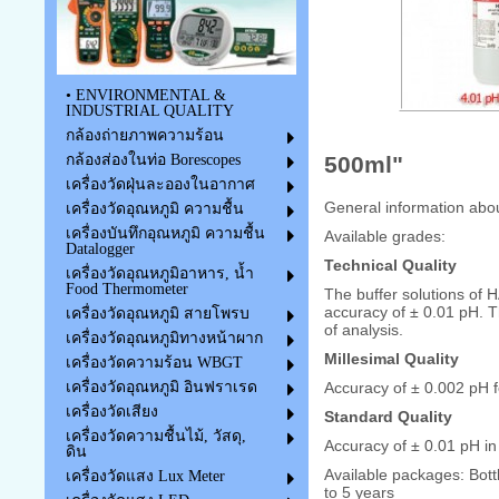
• ENVIRONMENTAL &
INDUSTRIAL QUALITY
กล้องถ่ายภาพความร้อน
กล้องส่องในท่อ Borescopes
500ml"
เครื่องวัดฝุ่นละอองในอากาศ
General
information abo
เครื่องวัดอุณหภูมิ ความชื้น
เครื่องบันทึกอุณหภูมิ ความชื้น
Available
grades:
Datalogger
Technical
Quality
เครื่องวัดอุณหภูมิอาหาร, น้ำ
Food Thermometer
The buffer solutions
of
H
accuracy of
±
0.01 pH
.
T
เครื่องวัดอุณหภูมิ สายโพรบ
of analysis
.
เครื่องวัดอุณหภูมิทางหน้าผาก
Millesimal
Quality
เครื่องวัดความร้อน WBGT
Accuracy
of ±
0.002
pH
เครื่องวัดอุณหภูมิ อินฟราเรด
เครื่องวัดเสียง
Standard Quality
เครื่องวัดความชื้นไม้, วัสดุ,
Accuracy
of ±
0.01 pH
in
ดิน
Available
packages
:
Bott
เครื่องวัดแสง Lux Meter
to 5 years