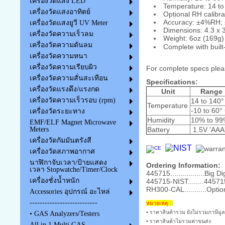
เครื่องวัดแสง LED
Temperature: 14 to
เครื่องวัดแสงอาทิตย์
Optional RH calibra
Accuracy: ±4%RH; 
เครื่องวัดแสงยูวี UV Meter
Dimensions: 4.3 x 
เครื่องวัดความเร็วลม
Weight: 6oz (169g)
เครื่องวัดความดันลม
Complete with built-
เครื่องวัดความหนา
เครื่องวัดความเรียบผิว
For complete specs plea
เครื่องวัดความสั่นสะเทือน
Specifications:
เครื่องวัดแรงดึง/แรงกด
Unit
Range
เครื่องวัดความเร็วรอบ (rpm)
14 to 140°
Temperature
‐10 to 60°
เครื่องวัดระยะทาง
Humidity
10% to 99
EMF/ELF Magnet Microwave
Battery
1.5V 'AAA'
Meters
เครื่องวัดกัมมันตรังสี
เครื่องวัดสภาพอากาศ
นาฬิกาจับเวลา/ป้ายแสดง
Ordering Information:
เวลา Stopwatche/Timer/Clock
445715.................B
เครื่องชั่งน้ำหนัก
445715-NIST........445715
RH300-CAL...........Opti
Accessories อุปกรณ์ อะไหล่
---------------------------
หมายเหตุ ::
• ราคาสินค้ารวม ยังไม่รวมภาษีมูล
• GAS Analyzers/Testers
• ราคาสินค้าไม่รวมค่าขนส่ง
All in 1 Multi GAS