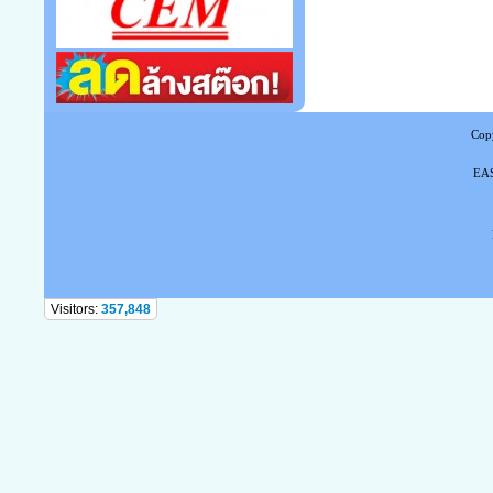
Copy
EAS
Tel
Visitors:
357,848