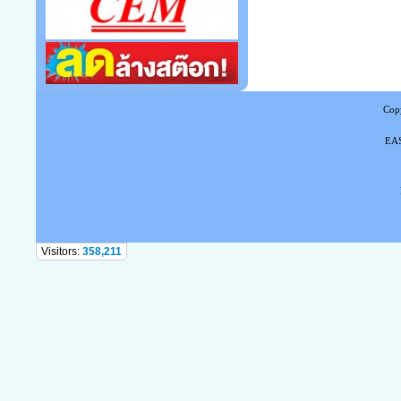
Copy
EAS
Tel
Visitors:
358,211