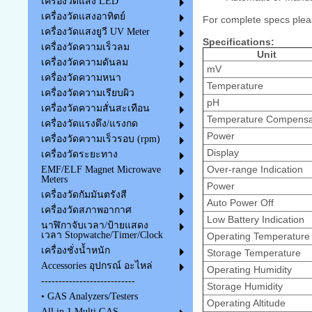
เครื่องวัดแสง LED
เครื่องวัดแสงอาทิตย์
For complete specs plea
เครื่องวัดแสงยูวี UV Meter
Specifications:
เครื่องวัดความเร็วลม
Unit
เครื่องวัดความดันลม
mV
เครื่องวัดความหนา
Temperature
เครื่องวัดความเรียบผิว
pH
เครื่องวัดความสั่นสะเทือน
Temperature Compensa
เครื่องวัดแรงดึง/แรงกด
Power
เครื่องวัดความเร็วรอบ (rpm)
Display
เครื่องวัดระยะทาง
Over-range Indication
EMF/ELF Magnet Microwave
Meters
Power
เครื่องวัดกัมมันตรังสี
Auto Power Off
เครื่องวัดสภาพอากาศ
Low Battery Indication
นาฬิกาจับเวลา/ป้ายแสดง
เวลา Stopwatche/Timer/Clock
Operating Temperature
เครื่องชั่งน้ำหนัก
Storage Temperature
Accessories อุปกรณ์ อะไหล่
Operating Humidity
---------------------------
Storage Humidity
• GAS Analyzers/Testers
Operating Altitude
All in 1 Multi GAS