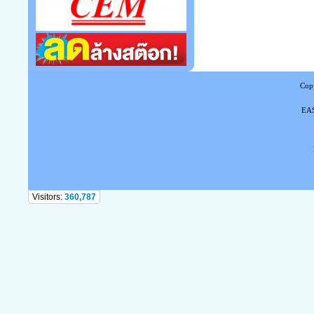
Copy
EAS
Tel
Visitors:
360,787