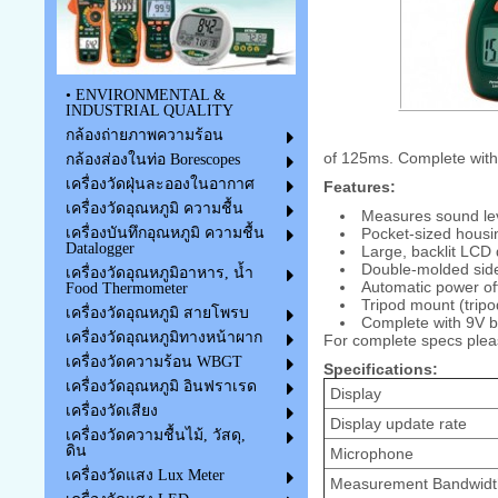
• ENVIRONMENTAL &
INDUSTRIAL QUALITY
กล้องถ่ายภาพความร้อน
of 125ms. Complete with 
กล้องส่องในท่อ Borescopes
เครื่องวัดฝุ่นละอองในอากาศ
Features:
เครื่องวัดอุณหภูมิ ความชื้น
Measures sound lev
Pocket-sized housi
เครื่องบันทึกอุณหภูมิ ความชื้น
Datalogger
Large, backlit LCD 
Double-molded side
เครื่องวัดอุณหภูมิอาหาร, น้ำ
Automatic power off 
Food Thermometer
Tripod mount (tripo
เครื่องวัดอุณหภูมิ สายโพรบ
Complete with 9V b
เครื่องวัดอุณหภูมิทางหน้าผาก
For complete specs plea
เครื่องวัดความร้อน WBGT
Specifications:
เครื่องวัดอุณหภูมิ อินฟราเรด
Display
เครื่องวัดเสียง
Display update rate
เครื่องวัดความชื้นไม้, วัสดุ,
ดิน
Microphone
เครื่องวัดแสง Lux Meter
Measurement Bandwidt