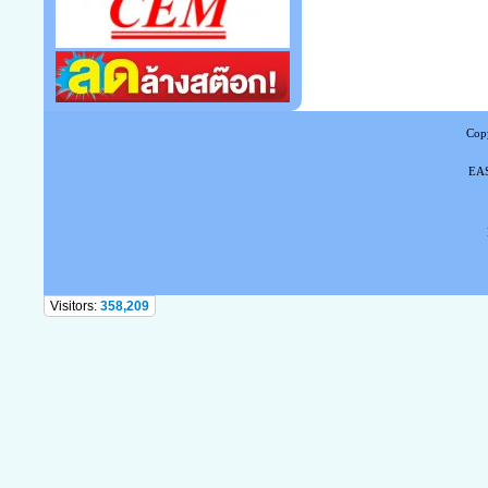
Copy
EAS
Tel
Visitors:
358,209