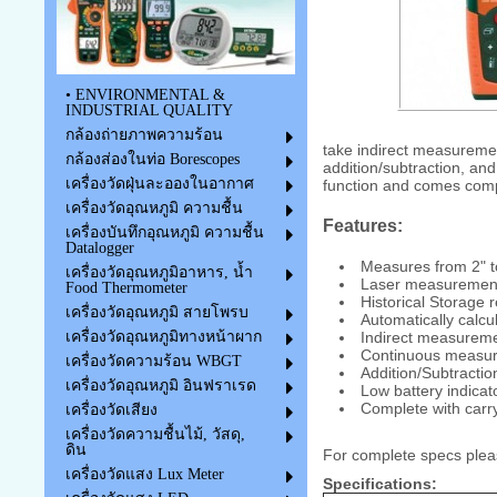
• ENVIRONMENTAL &
INDUSTRIAL QUALITY
กล้องถ่ายภาพความร้อน
take indirect measureme
กล้องส่องในท่อ Borescopes
addition/subtraction, an
เครื่องวัดฝุ่นละอองในอากาศ
function and comes compl
เครื่องวัดอุณหภูมิ ความชื้น
Features:
เครื่องบันทึกอุณหภูมิ ความชื้น
Datalogger
Measures from 2" t
เครื่องวัดอุณหภูมิอาหาร, น้ำ
Laser measurement 
Food Thermometer
Historical Storage 
เครื่องวัดอุณหภูมิ สายโพรบ
Automatically calc
Indirect measurem
เครื่องวัดอุณหภูมิทางหน้าผาก
Continuous measure
เครื่องวัดความร้อน WBGT
Addition/Subtractio
เครื่องวัดอุณหภูมิ อินฟราเรด
Low battery indicat
Complete with carr
เครื่องวัดเสียง
เครื่องวัดความชื้นไม้, วัสดุ,
ดิน
For complete specs plea
เครื่องวัดแสง Lux Meter
Specifications: