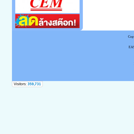
Copy
EAS
Tel
Visitors:
359,731