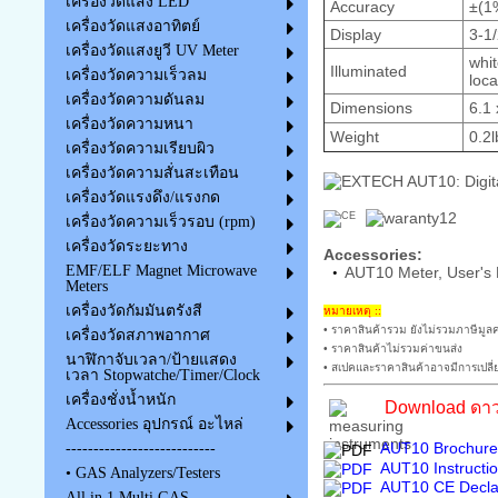
เครื่องวัดแสง LED
Accuracy
±(1
เครื่องวัดแสงอาทิตย์
Display
3-1/
เครื่องวัดแสงยูวี UV Meter
whi
Illuminated
เครื่องวัดความเร็วลม
loca
เครื่องวัดความดันลม
Dimensions
6.1 
เครื่องวัดความหนา
Weight
0.2l
เครื่องวัดความเรียบผิว
เครื่องวัดความสั่นสะเทือน
เครื่องวัดแรงดึง/แรงกด
เครื่องวัดความเร็วรอบ (rpm)
เครื่องวัดระยะทาง
Accessories:
EMF/ELF Magnet Microwave
AUT10 Meter, User's M
•
Meters
เครื่องวัดกัมมันตรังสี
หมายเหตุ ::
• ราคาสินค้ารวม ยังไม่รวมภาษีมูลค
เครื่องวัดสภาพอากาศ
• ราคาสินค้าไม่รวมค่าขนส่ง
นาฬิกาจับเวลา/ป้ายแสดง
• สเปคและราคาสินค้าอาจมีการเปลี่
เวลา Stopwatche/Timer/Clock
เครื่องชั่งน้ำหนัก
Download ดาว
Accessories อุปกรณ์ อะไหล่
AUT10 Brochure 
---------------------------
AUT10 Instructi
• GAS Analyzers/Testers
AUT10 CE Declar
All in 1 Multi GAS