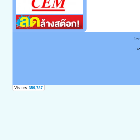
Copy
EAS
Tel
Visitors:
359,787