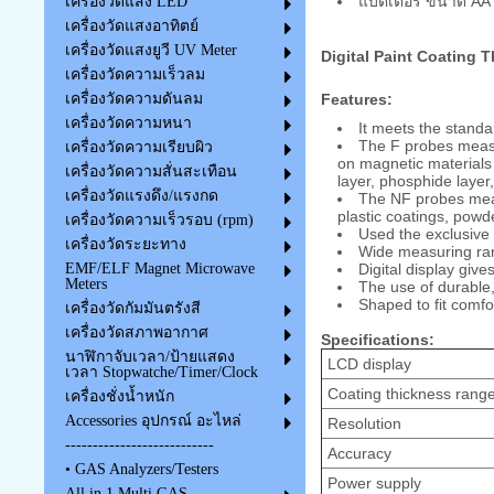
แบตเตอรี่ ขนาด AA
เครื่องวัดแสง LED
เครื่องวัดแสงอาทิตย์
เครื่องวัดแสงยูวี UV Meter
Digital Paint Coating
เครื่องวัดความเร็วลม
Features:
เครื่องวัดความดันลม
เครื่องวัดความหนา
It meets the standa
The F probes measur
เครื่องวัดความเรียบผิว
on magnetic materials 
เครื่องวัดความสั่นสะเทือน
layer, phosphide layer,
เครื่องวัดแรงดึง/แรงกด
The NF probes meas
plastic coatings, powd
เครื่องวัดความเร็วรอบ (rpm)
Used the exclusive 
เครื่องวัดระยะทาง
Wide measuring ran
Digital display giv
EMF/ELF Magnet Microwave
Meters
The use of durable,
Shaped to fit comfo
เครื่องวัดกัมมันตรังสี
เครื่องวัดสภาพอากาศ
Specifications:
นาฬิกาจับเวลา/ป้ายแสดง
LCD display
เวลา Stopwatche/Timer/Clock
Coating thickness rang
เครื่องชั่งน้ำหนัก
Accessories อุปกรณ์ อะไหล่
Resolution
---------------------------
Accuracy
• GAS Analyzers/Testers
Power supply
All in 1 Multi GAS