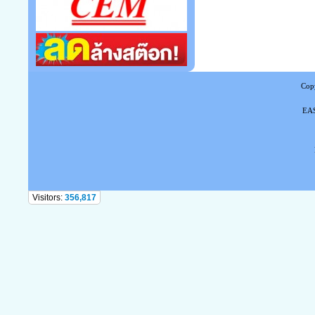
Copy
EAS
Tel
Visitors:
356,817