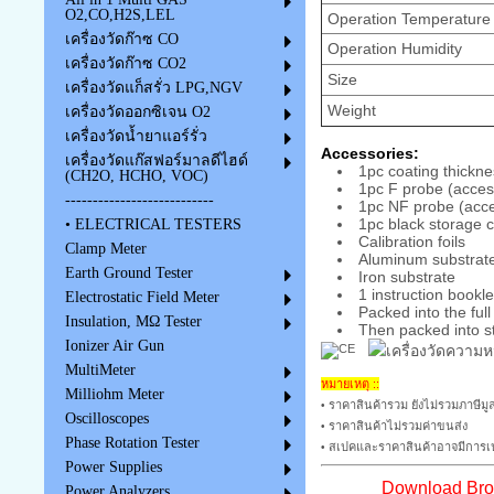
O2,CO,H2S,LEL
Operation Temperature
เครื่องวัดก๊าซ CO
Operation Humidity
เครื่องวัดก๊าซ CO2
Size
เครื่องวัดแก็สรั่ว LPG,NGV
Weight
เครื่องวัดออกซิเจน O2
เครื่องวัดน้ำยาแอร์รั่ว
Accessories:
เครื่องวัดแก๊สฟอร์มาลดีไฮด์
1pc coating thickne
(CH2O, HCHO, VOC)
1pc F probe (acces
---------------------------
1pc NF probe (acc
1pc black storage 
• ELECTRICAL TESTERS
Calibration foils
Clamp Meter
Aluminum substrat
Earth Ground Tester
Iron substrate
1 instruction bookle
Electrostatic Field Meter
Packed into the ful
Insulation, MΩ Tester
Then packed into s
Ionizer Air Gun
MultiMeter
หมายเหตุ ::
Milliohm Meter
ราคาสินค้ารวม ยังไม่รวมภาษีมูล
•
Oscilloscopes
ราคาสินค้าไม่รวมค่าขนส่ง
•
Phase Rotation Tester
สเปคและราคาสินค้าอาจมีการเป
•
Power Supplies
Download Broc
Power Analyzers