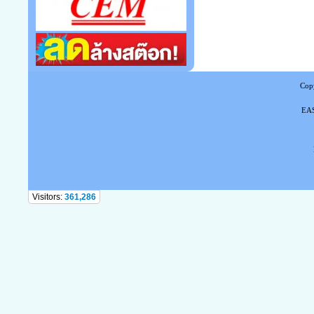
Copy
EAS
Tel
Visitors:
361,286