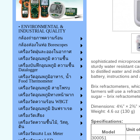
• ENVIRONMENTAL &
INDUSTRIAL QUALITY
กล้องถ่ายภาพความร้อน
กล้องส่องในท่อ Borescopes
เครื่องวัดฝุ่นละอองในอากาศ
เครื่องวัดอุณหภูมิ ความชื้น
sophisticated microproce
เครื่องบันทึกอุณหภูมิ ความชื้น
sturdy water resistant c
Datalogger
to distilled water and in
battery, instructions and
เครื่องวัดอุณหภูมิอาหาร, น้ำ
Food Thermometer
Brix refractometers, whi
เครื่องวัดอุณหภูมิ สายโพรบ
farmers will use a refrac
เครื่องวัดอุณหภูมิทางหน้าผาก
sugar – brix refractomet
เครื่องวัดความร้อน WBGT
Dimensions: 4⅝" × 2⅜" 
เครื่องวัดอุณหภูมิ อินฟราเรด
Weight: 4.6 oz (130 g)
เครื่องวัดเสียง
Specifications:
เครื่องวัดความชื้นไม้, วัสดุ,
ดิน
Unit o
Model
เครื่องวัดแสง Lux Meter
300051