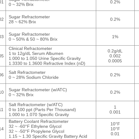
01
0.2%
0 ~ 32% Brix
Sugar Refractometer
02
0.2%
28 ~ 62% Brix
Sugar Refractometer
03
1%
0 ~ 50% & 50 ~ 80% Brix
Clinical Refractometer
0.2g/dL
1 to 12g/dL Serum Albumen
05
0.002
1.000 to 1.050 Urine Specific Gravity
0.0005
1.3330 to 1.3600 Refractive Index (nD)
Salt Refractometer
06
0.2%
0 ~ 28% Sodium Chloride
Sugar Refractometer
(w/ATC)
10
0.2%
0 ~ 32% Brix
Salt Refractometer
(
w/ATC)
1
11
0 to 100 ppt (Parts Per Thousand)
0.001
1.000 to 1.070 Specific Gravity
Battery Coolant Refractometer
10°F
32 ~ -60°F Ethylene Glycol
14
10°F
32 ~ -50°F Propylene Glycol
0.01
1.15 ~ 1.30 Specific Gravity Battery Acid