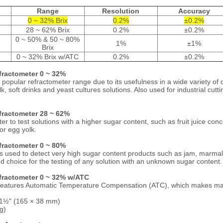
Range
Resolution
Accuracy
0 ~ 32% Brix
0.2%
±0.2%
28 ~ 62% Brix
0.2%
±0.2%
0 ~ 50% & 50 ~ 80%
1%
±1%
Brix
0 ~ 32% Brix w/ATC
0.2%
±0.2%
fractometer 0 ~ 32%
popular refractometer range due to its usefulness in a wide variety of qua
ilk, soft drinks and yeast cultures solutions. Also used for industrial cutt
fractometer 28 ~ 62%
er to test solutions with a higher sugar content, such as fruit juice con
or egg yolk.
fractometer 0 ~ 80%
is used to detect very high sugar content products such as jam, marmal
d choice for the testing of any solution with an unknown sugar content.
fractometer 0 ~ 32% w/ATC
 features Automatic Temperature Compensation (ATC), which makes ma
 1½" (165 × 38 mm)
g)