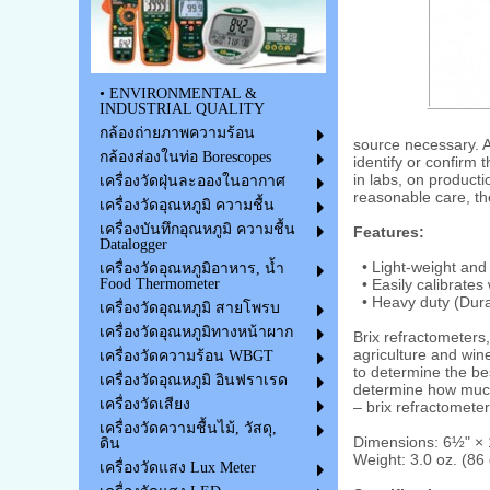
• ENVIRONMENTAL &
INDUSTRIAL QUALITY
กล้องถ่ายภาพความร้อน
source necessary. A
กล้องส่องในท่อ Borescopes
identify or confirm 
in labs, on producti
เครื่องวัดฝุ่นละอองในอากาศ
reasonable care, thei
เครื่องวัดอุณหภูมิ ความชื้น
เครื่องบันทึกอุณหภูมิ ความชื้น
Features:
Datalogger
• Light-weight and
เครื่องวัดอุณหภูมิอาหาร, น้ำ
• Easily calibrates w
Food Thermometer
• Heavy duty (Dur
เครื่องวัดอุณหภูมิ สายโพรบ
เครื่องวัดอุณหภูมิทางหน้าผาก
Brix refractometers
agriculture and wine
เครื่องวัดความร้อน WBGT
to determine the bes
เครื่องวัดอุณหภูมิ อินฟราเรด
determine how much t
เครื่องวัดเสียง
– brix refractomete
เครื่องวัดความชื้นไม้, วัสดุ,
Dimensions: 6½" ×
ดิน
Weight: 3.0 oz. (86 
เครื่องวัดแสง Lux Meter