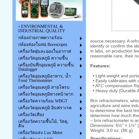
• ENVIRONMENTAL &
INDUSTRIAL QUALITY
กล้องถ่ายภาพความร้อน
source necessary. A refr
กล้องส่องในท่อ Borescopes
identify or confirm the i
in labs, on production li
เครื่องวัดฝุ่นละอองในอากาศ
reasonable care, their rel
เครื่องวัดอุณหภูมิ ความชื้น
เครื่องบันทึกอุณหภูมิ ความชื้น
Features:
Datalogger
• Light-weight and por
เครื่องวัดอุณหภูมิอาหาร, น้ำ
• Easily calibrates with d
Food Thermometer
• ATC compensation Ran
เครื่องวัดอุณหภูมิ สายโพรบ
• Heavy duty (Durable 
เครื่องวัดอุณหภูมิทางหน้าผาก
Brix refractometers, whi
เครื่องวัดความร้อน WBGT
agriculture and wine indu
เครื่องวัดอุณหภูมิ อินฟราเรด
to determine the best tim
เครื่องวัดเสียง
determine how much they a
– brix refractometer is 
เครื่องวัดความชื้นไม้, วัสดุ,
Dimensions: 6½" × 1½" 
ดิน
Weight: 3.0 oz. (86 g)
เครื่องวัดแสง Lux Meter
Specifications: