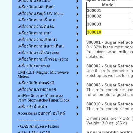
เครื่องวัดแสง LED
Model
เครื่องวัดแสงอาทิตย์
300001
เครื่องวัดแสงยูวี UV Meter
300002
เครื่องวัดความเร็วลม
300003
เครื่องวัดความดันลม
300010
เครื่องวัดความหนา
เครื่องวัดความเรียบผิว
300001 - Sugar Refract
เครื่องวัดความสั่นสะเทือน
0 ~ 32% is the most popul
fruit juices, wine, milk, 
เครื่องวัดแรงดึง/แรงกด
solutions.
เครื่องวัดความเร็วรอบ (rpm)
300002 - Sugar Refrac
เครื่องวัดระยะทาง
Use this refractometer to
EMF/ELF Magnet Microwave
ketchup as well as for eg
Meters
เครื่องวัดกัมมันตรังสี
300003 - Sugar Refract
This refractometer is us
เครื่องวัดสภาพอากาศ
refractometer a good cho
นาฬิกาจับเวลา/ป้ายแสดง
เวลา Stopwatche/Timer/Clock
300010 - Sugar Refrac
เครื่องชั่งน้ำหนัก
This refractometer feat
Accessories อุปกรณ์ อะไหล่
Dimensions: 6½" × 1½" 
---------------------------
Weight: 3.0 oz. (86 g)
• GAS Analyzers/Testers
Sper Scientific Refr
All in 1 Multi GAS