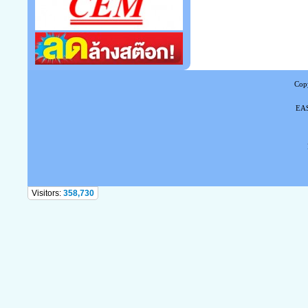
Copy
EAS
Tel
Visitors:
358,730