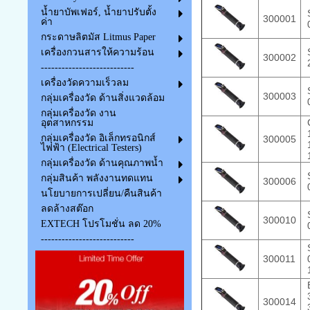
น้ำยาบัพเฟอร์, น้ำยาปรับตั้ง
S
300001
ค่า
0
กระดาษลิตมัส Litmus Paper
S
เครื่องกวนสารให้ความร้อน
300002
2
---------------------------
เครื่องวัดความเร็วลม
S
300003
กลุ่มเครื่องวัด ด้านสิ่งแวดล้อม
0
กลุ่มเครื่องวัด งาน
C
อุตสาหกรรม
1
กลุ่มเครื่องวัด อิเล็กทรอนิกส์
300005
1
ไฟฟ้า (Electrical Testers)
1
กลุ่มเครื่องวัด ด้านคุณภาพน้ำ
S
กลุ่มสินค้า พลังงานทดแทน
300006
0
นโยบายการเปลี่ยน/คืนสินค้า
ลดล้างสต๊อก
S
300010
EXTECH โปรโมชั่น ลด 20%
0
---------------------------
S
300011
0
1
B
3
300014
3