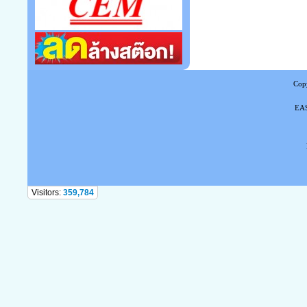
Copy
EAS
Tel
Visitors:
359,784