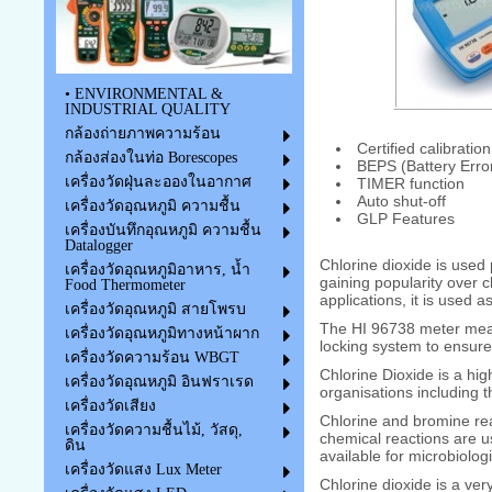
• ENVIRONMENTAL &
INDUSTRIAL QUALITY
กล้องถ่ายภาพความร้อน
Certified calibratio
กล้องส่องในท่อ Borescopes
BEPS (Battery Erro
เครื่องวัดฝุ่นละอองในอากาศ
TIMER function
Auto shut-off
เครื่องวัดอุณหภูมิ ความชื้น
GLP Features
เครื่องบันทึกอุณหภูมิ ความชื้น
Datalogger
Chlorine dioxide is used p
เครื่องวัดอุณหภูมิอาหาร, น้ำ
gaining popularity over 
Food Thermometer
applications, it is used 
เครื่องวัดอุณหภูมิ สายโพรบ
The HI 96738 meter measu
เครื่องวัดอุณหภูมิทางหน้าผาก
locking system to ensure 
เครื่องวัดความร้อน WBGT
Chlorine Dioxide is a hig
เครื่องวัดอุณหภูมิ อินฟราเรด
organisations including
เครื่องวัดเสียง
Chlorine and bromine reac
เครื่องวัดความชื้นไม้, วัสดุ,
chemical reactions are us
ดิน
available for microbiologi
เครื่องวัดแสง Lux Meter
Chlorine dioxide is a ver