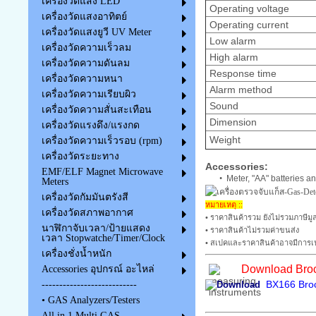
เครื่องวัดแสง LED
Operating voltage
เครื่องวัดแสงอาทิตย์
Operating current
เครื่องวัดแสงยูวี UV Meter
Low alarm
เครื่องวัดความเร็วลม
High alarm
เครื่องวัดความดันลม
Response time
เครื่องวัดความหนา
Alarm method
เครื่องวัดความเรียบผิว
Sound
เครื่องวัดความสั่นสะเทือน
Dimension
เครื่องวัดแรงดึง/แรงกด
Weight
เครื่องวัดความเร็วรอบ (rpm)
เครื่องวัดระยะทาง
Accessories:
EMF/ELF Magnet Microwave
•
Meter, "AA" batteries a
Meters
เครื่องวัดกัมมันตรังสี
หมายเหตุ ::
เครื่องวัดสภาพอากาศ
• ราคาสินค้ารวม ยังไม่รวมภาษีมูล
นาฬิกาจับเวลา/ป้ายแสดง
• ราคาสินค้าไม่รวมค่าขนส่ง
เวลา Stopwatche/Timer/Clock
• สเปคและราคาสินค้าอาจมีการเป
เครื่องชั่งน้ำหนัก
Download Broc
Accessories อุปกรณ์ อะไหล่
BX166 Broc
---------------------------
• GAS Analyzers/Testers
All in 1 Multi GAS