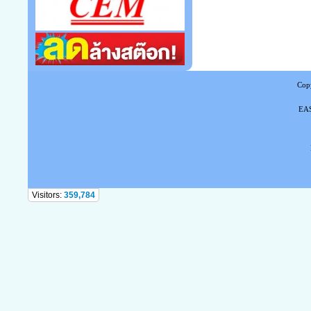
Copy
EAS
Tel
Visitors:
359,784